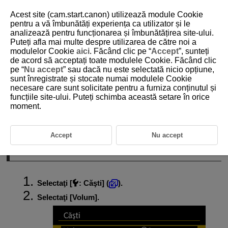
Acest site (cam.start.canon) utilizează module Cookie
pentru a vă îmbunătăți experiența ca utilizator și le
analizează pentru funcționarea și îmbunătățirea site-ului.
Puteți afla mai multe despre utilizarea de către noi a
D292-177
modulelor Cookie
aici
. Făcând clic pe “
Accept
”, sunteți
de acord să acceptați toate modulele Cookie. Făcând clic
Căşti
pe “
Nu accept
” sau dacă nu este selectată nicio opțiune,
sunt înregistrate și stocate numai modulele Cookie
necesare care sunt solicitate pentru a furniza conținutul și
Volum
funcțiile site-ului. Puteți schimba această setare în orice
moment.
Monitorizare CH
Monitor audio
Accept
Nu accept
Volum
Selectaţi [
:
Căşti
] (
).
Selectaţi [
Volum
].