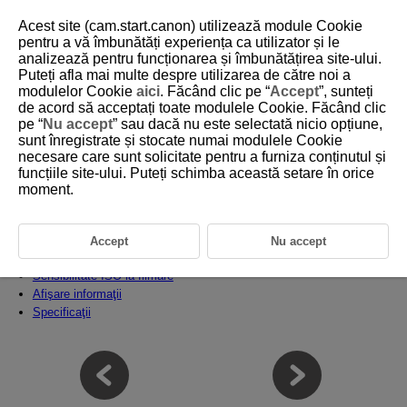
Acest site (cam.start.canon) utilizează module Cookie
pentru a vă îmbunătăți experiența ca utilizator și le
analizează pentru funcționarea și îmbunătățirea site-ului.
Puteți afla mai multe despre utilizarea de către noi a
D101-195
modulelor Cookie
aici
. Făcând clic pe “
Accept
”, sunteți
de acord să acceptați toate modulele Cookie. Făcând clic
Referinţe
pe “
Nu accept
” sau dacă nu este selectată nicio opțiune,
sunt înregistrate și stocate numai modulele Cookie
necesare care sunt solicitate pentru a furniza conținutul și
Acest capitol oferă informaţii de referinţă pentru funcţiile aparatului.
funcțiile site-ului. Puteți schimba această setare în orice
Importul imaginilor în calculator
moment.
Accesorii pentru alimentare de la priză
Ghid de depanare
Coduri de eroare
Accept
Nu accept
Hartă sistem
Sensibilitate ISO la filmare
Afişare informaţii
Specificaţii