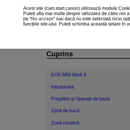
Acest site (cam.start.canon) utilizează module Cookie
Puteți afla mai multe despre utilizarea de către noi
pe “
Nu accept
” sau dacă nu este selectată nicio opț
funcțiile site-ului. Puteți schimba această setare în
EOS M50 Mark II
Funcţii wireless
D101-145
Cuprins
EOS M50 Mark II
Introducere
Pregătire şi Operaţii de bază
Zonă de bază
Zonă creativă