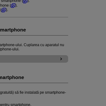
n smartphone (
).
phone (
).
(
).
smartphone
martphone-ului. Cuplarea cu aparatul nu
tphone-ului.
smartphone
ratuită) să fie instalată pe smartphone-
 pentru smartphone.