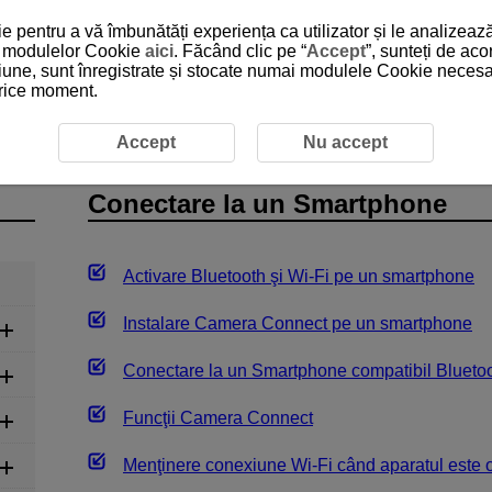
 pentru a vă îmbunătăți experiența ca utilizator și le analizează
 a modulelor Cookie
aici
. Făcând clic pe “
Accept
”, sunteți de ac
iune, sunt înregistrate și stocate numai modulele Cookie necesare
 orice moment.
Conectare la un Smartphone
Accept
Nu accept
Conectare la un Smartphone
Activare Bluetooth şi
Wi-Fi
pe un smartphone
Instalare Camera Connect pe un smartphone
Conectare la un Smartphone compatibil Bluetoo
Funcţii Camera Connect
Menţinere conexiune
Wi-Fi
când aparatul este o