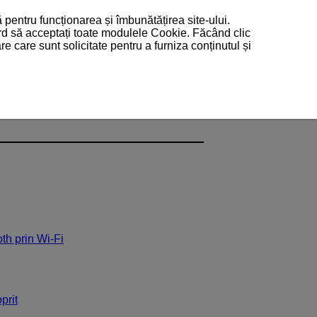
 pentru funcționarea și îmbunătățirea site-ului.
ord să acceptați toate modulele Cookie. Făcând clic
 care sunt solicitate pentru a furniza conținutul și
th prin
Wi-Fi
prit