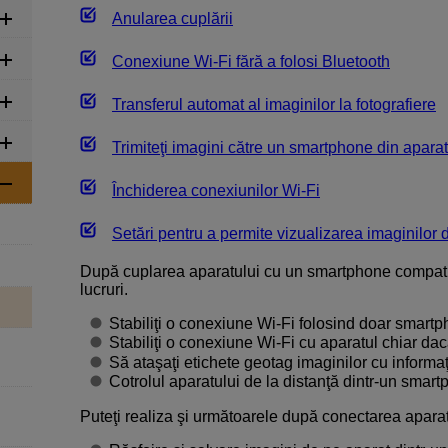
Anularea cuplării
Conexiune
Wi-Fi
fără a folosi Bluetooth
Transferul automat al imaginilor la fotografiere
Trimiteţi imagini către un smartphone din aparat
Închiderea conexiunilor
Wi-Fi
Setări pentru a permite vizualizarea imaginilor
După cuplarea aparatului cu un smartphone compatib
lucruri.
Stabiliţi o conexiune
Wi-Fi
folosind doar smartph
Stabiliţi o conexiune
Wi-Fi
cu aparatul chiar dacă
Să ataşaţi etichete geotag imaginilor cu inform
Cotrolul aparatului de la distanţă dintr-un smart
Puteţi realiza şi următoarele după conectarea apara