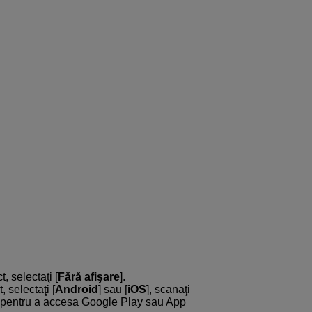
 selectaţi [
Fără afişare
].
 selectaţi [
Android
] sau [
iOS
], scanaţi
t pentru a accesa Google Play sau App