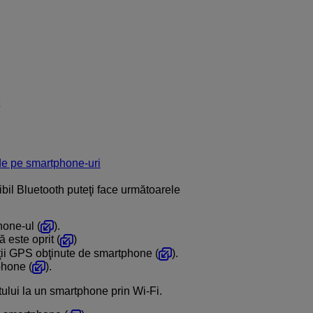
 de pe smartphone-uri
il Bluetooth puteţi face următoarele
one-ul (
).
 este oprit (
)
aţii GPS obţinute de smartphone (
).
phone (
).
tului la un smartphone prin
Wi-Fi
.