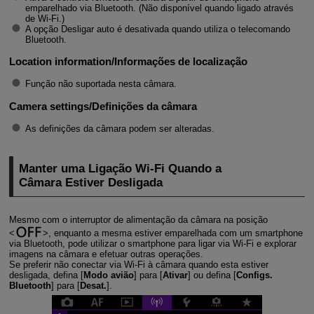
emparelhado via Bluetooth. (Não disponível quando ligado através
de
Wi-Fi
.)
A opção Desligar auto é desativada quando utiliza o telecomando
Bluetooth.
Location information/Informações de localização
Função não suportada nesta câmara.
Camera settings/Definições da câmara
As definições da câmara podem ser alteradas.
Manter uma Ligação
Wi-Fi
Quando a
Câmara Estiver Desligada
Mesmo com o interruptor de alimentação da câmara na posição
, enquanto a mesma estiver emparelhada com um smartphone
via Bluetooth, pode utilizar o smartphone para ligar via
Wi-Fi
e explorar
imagens na câmara e efetuar outras operações.
Se preferir não conectar via
Wi-Fi
à câmara quando esta estiver
desligada, defina [
Modo avião
] para [
Ativar
] ou defina [
Configs.
Bluetooth
] para [
Desat.
].