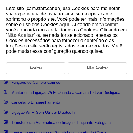
Este site (cam.start.canon) usa Cookies para melhorar
sua experiência de usuário, análise da operação e
aprimorar o próprio site. Você pode ter mais informações
sobre o uso dos Cookies
aqui
. Clicando em “
Aceitar
”,
D180-174
você concorda em aceitar todos os Cookies. Clicando em
“
Não Aceitar
” ou se nada for selecionado, apenas os
Ligar a um Smartphone
Cookies necessários para fornecer o conteúdo e as
funções do site serão registrados e armazenados. Você
pode mudar essa configuração quando quiser.
Ativar o Bluetooth e
Wi-Fi
num Smartphone
Instalar o Camera Connect num Smartphone
Aceitar
Não Aceitar
Ligar a um Smartphone Compatível com Bluetooth através de
Wi-Fi
Funções do Camera Connect
Manter uma Ligação
Wi-Fi
Quando a Câmara Estiver Desligada
Cancelar o Emparelhamento
Ligação
Wi-Fi
Sem Utilizar Bluetooth
Transferência Automática de Imagem Enquanto Fotografa
Enviar Imagens para um Smartphone a partir da Câmara