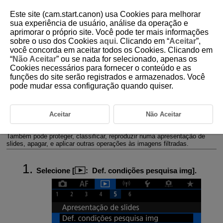
Este site (cam.start.canon) usa Cookies para melhorar
sua experiência de usuário, análise da operação e
aprimorar o próprio site. Você pode ter mais informações
sobre o uso dos Cookies
aqui
. Clicando em “
Aceitar
”,
D180-161
você concorda em aceitar todos os Cookies. Clicando em
“
Não Aceitar
” ou se nada for selecionado, apenas os
Definir Condições de Pesquisa de
Cookies necessários para fornecer o conteúdo e as
Imagem
funções do site serão registrados e armazenados. Você
pode mudar essa configuração quando quiser.
Limpar as Condições de Procura
Pode filtrar a visualização de imagens de acordo com as suas
Aceitar
Não Aceitar
condições de procura. Depois de definir as condições de procura de
imagens, pode reproduzir e visualizar apenas as imagens encontradas.
Também pode proteger, classificar, reproduzir numa apresentação de
slides, apagar, e aplicar outras operações às imagens filtradas.
Selecione [
:
Def. condições pesquisa img
].