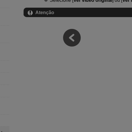
Selecione [
Ver vídeo original
] ou [
Ver 
Atenção