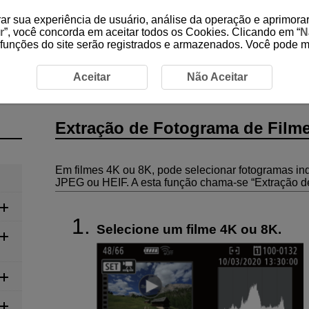
ar sua experiência de usuário, análise da operação e aprimorar
r
”, você concorda em aceitar todos os Cookies. Clicando em “
N
 funções do site serão registrados e armazenados. Você pode 
de fotograma de filme 4K/8K
Aceitar
Não Aceitar
Extração de Fotograma de Film
Em filmes 4K ou 8K, pode selecionar fotogramas ind
JPEG ou HEIF. A esta função chama-se “Extração d
Selecione um filme 4K ou 8K.