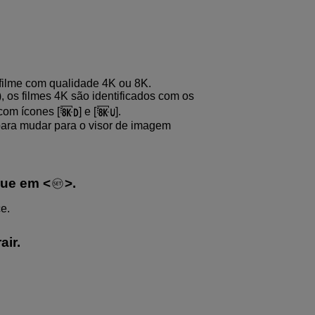
filme com qualidade 4K ou 8K.
), os filmes 4K são identificados com os
 com ícones [
] e [
].
ara mudar para o visor de imagem
egue em
.
e.
air.