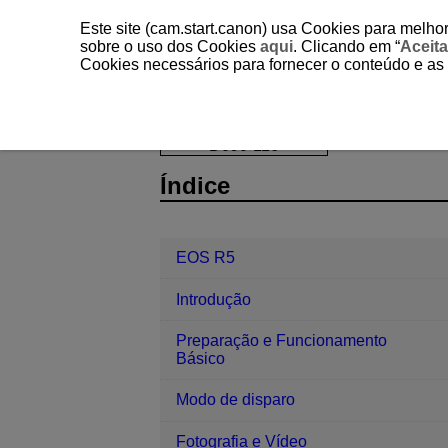
Este site (cam.start.canon) usa Cookies para melhor
sobre o uso dos Cookies
aqui
. Clicando em “
Aceita
Cookies necessários para fornecer o conteúdo e as
EOS R5
Reprodução
Extração 
D090-116
Índice
EOS R5
Introdução
Preparação e Funcionamento
Básico
Modo de disparo
Fotografia e Vídeo