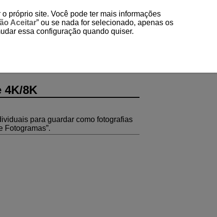
 o próprio site. Você pode ter mais informações
ão Aceitar
” ou se nada for selecionado, apenas os
mudar essa configuração quando quiser.
e 4K/8K
ividuais para guardar como fotografias
e Fotogramas”.