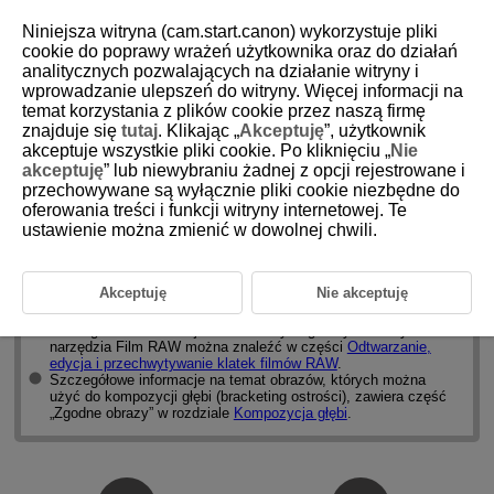
Niniejsza witryna (cam.start.canon) wykorzystuje pliki
cookie do poprawy wrażeń użytkownika oraz do działań
analitycznych pozwalających na działanie witryny i
wprowadzanie ulepszeń do witryny. Więcej informacji na
D233-005
temat korzystania z plików cookie przez naszą firmę
znajduje się
tutaj
. Klikając „
Akceptuję
”, użytkownik
Wymagania systemowe
akceptuje wszystkie pliki cookie. Po kliknięciu „
Nie
akceptuję
” lub niewybraniu żadnej z opcji rejestrowane i
przechowywane są wyłącznie pliki cookie niezbędne do
Szczegółowe informacje na temat wymagań systemowych dotyczących
tej aplikacji można znaleźć w witrynie internetowej firmy Canon.
oferowania treści i funkcji witryny internetowej. Te
ustawienie można zmienić w dowolnej chwili.
Uwaga
Szczegółowe informacje na temat wymagań systemowych
Akceptuję
Nie akceptuję
trybu HDR PQ (w tym obsługiwanych obrazów) można znaleźć
w części
Przegląd trybu HDR PQ
.
Szczegółowe informacje na temat wymagań systemowych
narzędzia Film RAW można znaleźć w części
Odtwarzanie,
edycja i przechwytywanie klatek filmów RAW
.
Szczegółowe informacje na temat obrazów, których można
użyć do kompozycji głębi (bracketing ostrości), zawiera część
„Zgodne obrazy” w rozdziale
Kompozycja głębi
.