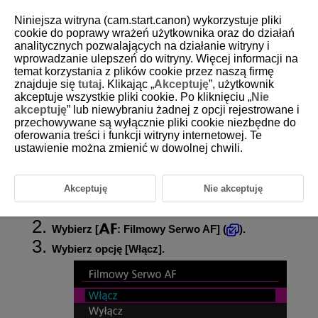
Niniejsza witryna (cam.start.canon) wykorzystuje pliki
cookie do poprawy wrażeń użytkownika oraz do działań
analitycznych pozwalających na działanie witryny i
wprowadzanie ulepszeń do witryny. Więcej informacji na
D292-098
temat korzystania z plików cookie przez naszą firmę
znajduje się
tutaj
. Klikając „
Akceptuję
”, użytkownik
Filmowy Serwo AF
akceptuje wszystkie pliki cookie. Po kliknięciu „
Nie
akceptuję
” lub niewybraniu żadnej z opcji rejestrowane i
przechowywane są wyłącznie pliki cookie niezbędne do
Szybkość Filmowego Serwo AF
oferowania treści i funkcji witryny internetowej. Te
Po włączeniu tej funkcji podczas filmowania kamera w sposób ciągły
ustawienie można zmienić w dowolnej chwili.
ustawia ostrość na obiekt.
Akceptuję
Nie akceptuję
Ustaw przełącznik fotografowania / nagrywania
filmów na
.
Wybierz [
:
Filmowy Serwo AF
] (
).
Wybierz opcję [
Włącz
].