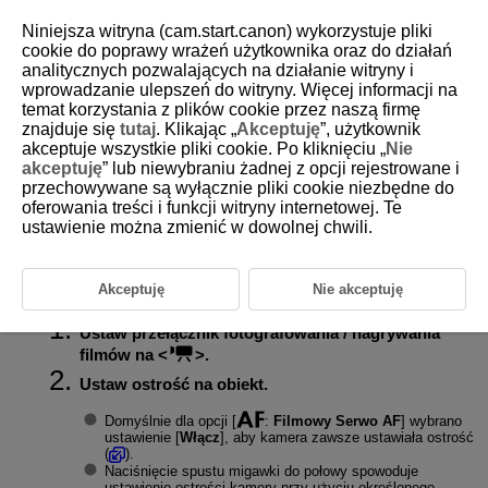
Niniejsza witryna (cam.start.canon) wykorzystuje pliki
cookie do poprawy wrażeń użytkownika oraz do działań
analitycznych pozwalających na działanie witryny i
wprowadzanie ulepszeń do witryny. Więcej informacji na
D292-027
temat korzystania z plików cookie przez naszą firmę
znajduje się
tutaj
. Klikając „
Akceptuję
”, użytkownik
Nagrywanie filmu
akceptuje wszystkie pliki cookie. Po kliknięciu „
Nie
akceptuję
” lub niewybraniu żadnej z opcji rejestrowane i
przechowywane są wyłącznie pliki cookie niezbędne do
Ikony ujęć
oferowania treści i funkcji witryny internetowej. Te
Kamera wykrywa rodzaj sceny i odpowiednio dopasowuje wszystkie
ustawienie można zmienić w dowolnej chwili.
ustawienia. Wykryty rodzaj ujęcia podawany jest w lewym górnym rogu
ekranu. Aby uzyskać szczegółowe informacje na temat ikon, patrz
Ikony
ujęć
.
Akceptuję
Nie akceptuję
Ustaw przełącznik fotografowania / nagrywania
filmów na
.
Ustaw ostrość na obiekt.
Domyślnie dla opcji [
:
Filmowy Serwo AF
] wybrano
ustawienie [
Włącz
], aby kamera zawsze ustawiała ostrość
(
).
Naciśnięcie spustu migawki do połowy spowoduje
ustawienie ostrości kamery przy użyciu określonego