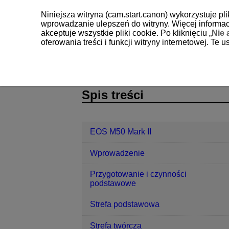
Niniejsza witryna (cam.start.canon) wykorzystuje pl
wprowadzanie ulepszeń do witryny. Więcej informacj
akceptuje wszystkie pliki cookie. Po kliknięciu „
Nie 
oferowania treści i funkcji witryny internetowej. Te
EOS M50 Mark II
Fotografowanie i r
D101-107
Spis treści
EOS M50 Mark II
Wprowadzenie
Przygotowanie i czynności
podstawowe
Strefa podstawowa
Strefa twórcza