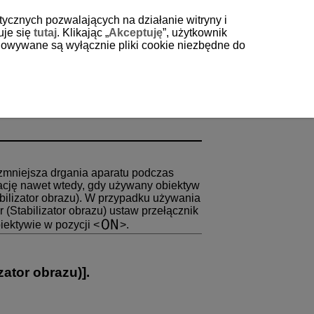
tycznych pozwalających na działanie witryny i
uje się
tutaj
. Klikając „
Akceptuję
”, użytkownik
echowywane są wyłącznie pliki cookie niezbędne do
mu
u zmniejsza drgania aparatu podczas
ację nawet wtedy, gdy używany obiektyw
abilizator obrazu). W przypadku używania
(Stabilizator obrazu) ustaw przełącznik
biektywie w pozycji
.
izator obrazu)
].