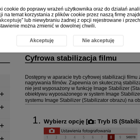
iki cookie do poprawy wrażeń użytkownika oraz do działań anali
i na temat korzystania z plików cookie przez naszą firmę znajd
akceptuję
” lub niewybraniu żadnej z opcji rejestrowane i prz
 ustawienie można zmienić w dowolnej chwili.
ejestrowanie
Nagrywanie filmu
Cyfrowa stabilizacja fil
Akceptuję
Nie akceptuję
Cyfrowa stabilizacja filmu
Dostępny w aparacie tryb cyfrowej stabilizacji film
nagrywania filmów. Zapewnia on skuteczną stabiliz
nie jest wyposażony w funkcję Image Stabilizer (St
obiektywu wyposażonego w system Image Stabilizer 
systemu Image Stabilizer (Stabilizator obrazu) na o
Wybierz opcję [
:
Tryb IS (Stabil