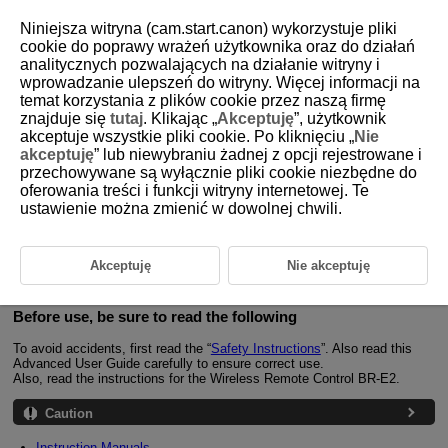
Niniejsza witryna (cam.start.canon) wykorzystuje pliki
cookie do poprawy wrażeń użytkownika oraz do działań
analitycznych pozwalających na działanie witryny i
wprowadzanie ulepszeń do witryny. Więcej informacji na
D412-002
temat korzystania z plików cookie przez naszą firmę
znajduje się
tutaj
. Klikając „
Akceptuję
”, użytkownik
Introduction
akceptuje wszystkie pliki cookie. Po kliknięciu „
Nie
akceptuję
” lub niewybraniu żadnej z opcji rejestrowane i
przechowywane są wyłącznie pliki cookie niezbędne do
The Tripod Grip
HG-200TBR
is a handgrip that allows you to shoot while
operating the camera with the attached Wireless Remote Control
BR-E2
.
oferowania treści i funkcji witryny internetowej. Te
Legs can also be extended from the grip portion for use as a tripod. The
ustawienie można zmienić w dowolnej chwili.
included microphone brackets allow you to attach an external
microphone such as a stereo microphone (sold separately) to a camera
without a hot shoe.
The microphone brackets can also be used with cameras capable of
Akceptuję
Nie akceptuję
vertical movie shooting.
Before use, be sure to read the following
To avoid accidents, first read the “
Safety Instructions
”. Also read this
Advanced User Guide carefully to ensure correct use.
Also, read the instructions for the Wireless Remote Control
BR-E2
.
Caution
Instruction Manuals