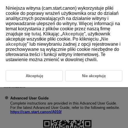
Niniejsza witryna (cam.start.canon) wykorzystuje pliki
cookie do poprawy wrażeń użytkownika oraz do działań
analitycznych pozwalających na działanie witryny i
wprowadzanie ulepszeń do witryny. Więcej informacji na
D412-003
temat korzystania z plików cookie przez naszą firmę
znajduje się
tutaj
. Klikając „
Akceptuję
”, użytkownik
Instruction Manuals
akceptuje wszystkie pliki cookie. Po kliknięciu „
Nie
akceptuję
” lub niewybraniu żadnej z opcji rejestrowane i
przechowywane są wyłącznie pliki cookie niezbędne do
oferowania treści i funkcji witryny internetowej. Te
ustawienie można zmienić w dowolnej chwili.
Akceptuję
Nie akceptuję
The included Instruction Manual provides basic product
information.
Advanced User Guide
Complete instructions are provided in this Advanced User Guide.
For the latest Advanced User Guide, refer to the following website.
https://cam.start.canon/A010/