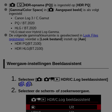
[
:
HDR-opname (PQ)
] is ingesteld op [
HDR PQ
]
[
Gamma/Color Space
] in [
:
Aangepast beeld
] is als volgt
ingesteld
Canon Log 3 / C.Gamut
PQ / BT.2020
HLG / BT.2020
HLG staat voor Hybrid Log-Gamma.
De volgende gamma/kleurruimte is geselecteerd in
Look Files
registreren
voordat u [
Look bestand
] instelt op [
Aan
]
HDR PQ(BT.2100)
HDR HLG(BT.2100)
Weergave-instellingen Beeldassistent
Selecteer [
:
HDR/C.Log beeldassistent
]
(
,
).
Selecteer de scherm- of zoekerweergave.