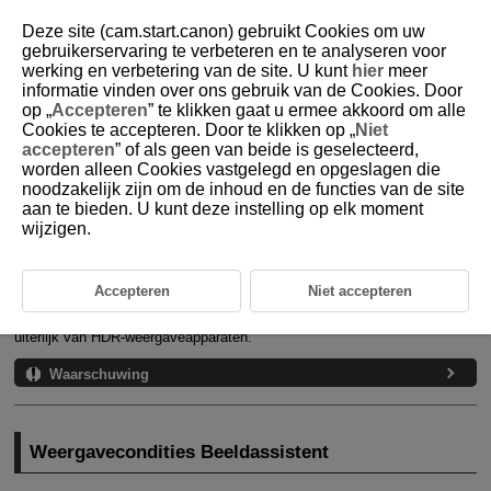
Deze site (cam.start.canon) gebruikt Cookies om uw
gebruikerservaring te verbeteren en te analyseren voor
werking en verbetering van de site. U kunt
hier
meer
informatie vinden over ons gebruik van de Cookies. Door
D375-102
op „
Accepteren
” te klikken gaat u ermee akkoord om alle
Cookies te accepteren. Door te klikken op „
Niet
HDR/C. Log Beeldassistent
accepteren
” of als geen van beide is geselecteerd,
worden alleen Cookies vastgelegd en opgeslagen die
noodzakelijk zijn om de inhoud en de functies van de site
Weergavecondities Beeldassistent
aan te bieden. U kunt deze instelling op elk moment
wijzigen.
Weergave-instellingen Beeldassistent
Het uiterlijk van beelden bij HDR-opnamen (
) with [
:
HDR-
opname (PQ)
] of bij opnamen met aangepaste beelden (
), zoals
Accepteren
Niet accepteren
weergegeven op het camerascherm of niet-HDR-weergaveapparaten die
zijn aangesloten via HDMI, kan worden aangepast zodat ze lijken op het
uiterlijk van HDR-weergaveapparaten.
Waarschuwing
Weergavecondities Beeldassistent