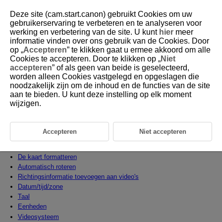
Deze site (cam.start.canon) gebruikt Cookies om uw
gebruikerservaring te verbeteren en te analyseren voor
werking en verbetering van de site. U kunt
hier
meer
informatie vinden over ons gebruik van de Cookies. Door
D292-163
op „
Accepteren
” te klikken gaat u ermee akkoord om alle
Cookies te accepteren. Door te klikken op „
Niet
Instellen
accepteren
” of als geen van beide is geselecteerd,
worden alleen Cookies vastgelegd en opgeslagen die
noodzakelijk zijn om de inhoud en de functies van de site
In dit hoofdstuk worden menu-instellingen op het insteltabblad [
]
aan te bieden. U kunt deze instelling op elk moment
beschreven.
wijzigen.
rechts van titels geeft functies aan die alleen in Creatieve modi
(
P
,
Tv
,
Av
of
M
) beschikbaar zijn.
Tabbladmenu's: Instellen
Accepteren
Niet accepteren
Mapinstellingen
Bestandsnummering
De kaart formatteren
Automatisch roteren
Richtingsinformatie toevoegen aan video's
Datum/tijd/zone
Taal
Eenheden
Videosysteem