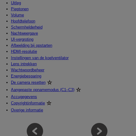
Uitleg
Pieptonen
Volume
Hoofdtelefoon
Schermhelderheid
Nachtweergave
UI-vergroting
Afbeelding bij opstarten
HDMI-resolutie
Instellingen van de koelventilator
Lens intrekken
Wachtwoordbeheer
Energiebesparing
De camera resetten
Aangepaste opnamemodus (C1–C3)
Accugegevens
Copyrightinformatie
Overige informatie