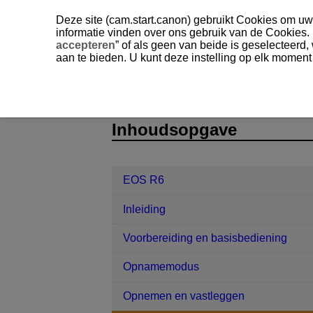
Deze site (cam.start.canon) gebruikt Cookies om uw 
informatie vinden over ons gebruik van de Cookies.
accepteren
” of als geen van beide is geselecteerd
aan te bieden. U kunt deze instelling op elk moment
EOS R6
AF/Transport
Opnamen 
D095-106
Inhoudsopgave
EOS R6
Inleiding
Voorbereiding en basisbediening
Opnamemodus
Opnemen en vastleggen