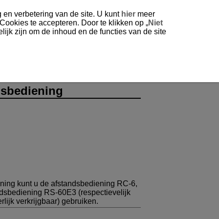
 en verbetering van de site. U kunt
hier
meer
 Cookies te accepteren. Door te klikken op „
Niet
ijk zijn om de inhoud en de functies van de site
sbediening
ning kunt u de afstandsbediening
RC-6
,
ndsbediening
RS-60E3
(respectievelijk
lijk verkrijgbaar) gebruiken.