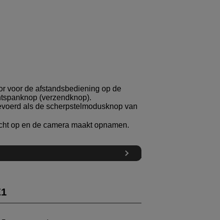
or voor de afstandsbediening op de
ntspanknop (verzendknop).
gevoerd als de scherpstelmodusknop van
icht op en de camera maakt opnamen.
E1