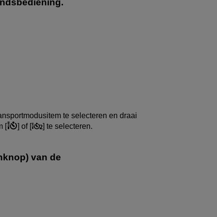
andsbediening.
ansportmodusitem te selecteren en draai
 [
] of [
] te selecteren.
nknop) van de