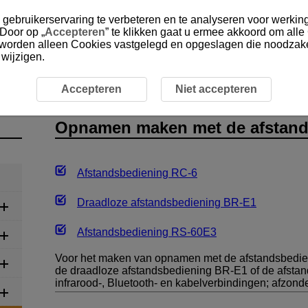
gebruikerservaring te verbeteren en te analyseren voor werking
 Door op „
Accepteren
” te klikken gaat u ermee akkoord om alle
, worden alleen Cookies vastgelegd en opgeslagen die noodzakel
 wijzigen.
maken met de afstandsbediening
Accepteren
Niet accepteren
Opnamen maken met de afstand
Afstandsbediening
RC-6
Draadloze afstandsbediening
BR-E1
Afstandsbediening
RS-60E3
Voor het maken van opnamen met de afstandsbedie
de draadloze afstandsbediening
BR-E1
of de afsta
infrarood-, Bluetooth- en kabelverbindingen; afzonder