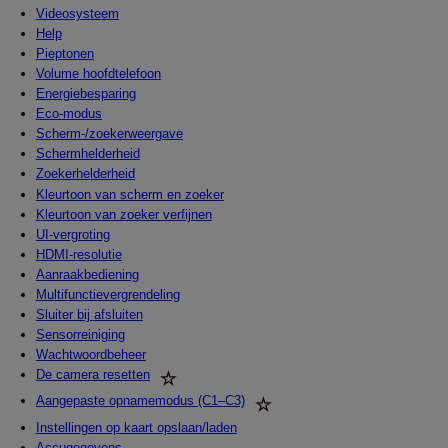
Videosysteem
Help
Pieptonen
Volume hoofdtelefoon
Energiebesparing
Eco-modus
Scherm-/zoekerweergave
Schermhelderheid
Zoekerhelderheid
Kleurtoon van scherm en zoeker
Kleurtoon van zoeker verfijnen
UI-vergroting
HDMI-resolutie
Aanraakbediening
Multifunctievergrendeling
Sluiter bij afsluiten
Sensorreiniging
Wachtwoordbeheer
De camera resetten
Aangepaste opnamemodus (C1–C3)
Instellingen op kaart opslaan/laden
Accugegevens