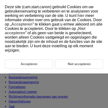
Deze site (cam.start.canon) gebruikt Cookies om uw
gebruikerservaring te verbeteren en te analyseren voor
werking en verbetering van de site. U kunt
hier
meer
informatie vinden over ons gebruik van de Cookies. Door
D090-167
op „
Accepteren
” te klikken gaat u ermee akkoord om alle
Cookies te accepteren. Door te klikken op „
Niet
Instellen
accepteren
” of als geen van beide is geselecteerd,
worden alleen Cookies vastgelegd en opgeslagen die
noodzakelijk zijn om de inhoud en de functies van de site
In dit hoofdstuk worden menu-instellingen op het insteltabblad ([
])
aan te bieden. U kunt deze instelling op elk moment
beschreven.
wijzigen.
Rechts van titels geeft functies aan die alleen beschikbaar zijn in
de modus [
], [
], [
], [
], [
] of [
].
Tabbladmenu's: Instellen
Accepteren
Niet accepteren
Kaarten selecteren voor opname/weergave
Mapinstellingen
Bestandsnummering
Bestandsnaamgeving
Formatteren
Automatisch roteren
Richtingsinformatie toevoegen aan movies
Datum/tijd/zone
Taal