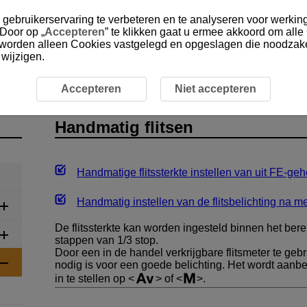
gebruikerservaring te verbeteren en te analyseren voor werking
 Door op „
Accepteren
” te klikken gaat u ermee akkoord om alle
, worden alleen Cookies vastgelegd en opgeslagen die noodzakel
 wijzigen.
 flitsopnamen
Handmatig flitsen
Accepteren
Niet accepteren
Handmatig flitsen
Handmatige flitssterkte instellen van uit FE-g
Handmatig instellen van de flitsbelichting na m
De flitssterkte kan worden ingesteld binnen het bere
stappen van 1/3 stop.
Door een in de handel verkrijgbare flitsmeter te gebr
nodig is voor een goede belichting. Het wordt aa
in te stellen op
of
.