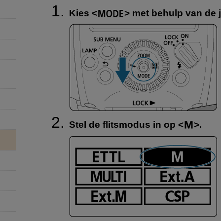
Kies
met behulp van de j
Stel de flitsmodus in op
.