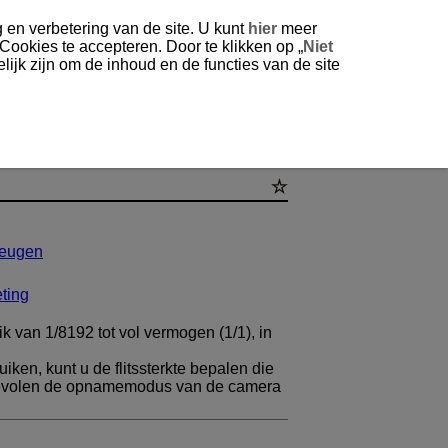
 en verbetering van de site. U kunt
hier
meer
 Cookies te accepteren. Door te klikken op „
Niet
ijk zijn om de inhoud en de functies van de site
eheugen
eting
ik van 1/8192 tot vol vermogen (1/1), in
uiken, kunt u de flitssterkte bepalen die
nbevolen de opnamemodus van de camera