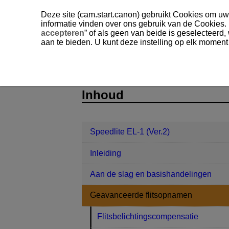
Deze site (cam.start.canon) gebruikt Cookies om uw 
informatie vinden over ons gebruik van de Cookies.
accepteren
” of als geen van beide is geselecteerd
aan te bieden. U kunt deze instelling op elk moment
Speedlite EL-1 (Ver.2)
Geavanceerde
D393-023
Inhoud
Speedlite EL-1 (Ver.2)
Inleiding
Aan de slag en basishandelingen
Geavanceerde flitsopnamen
Flitsbelichtingscompensatie