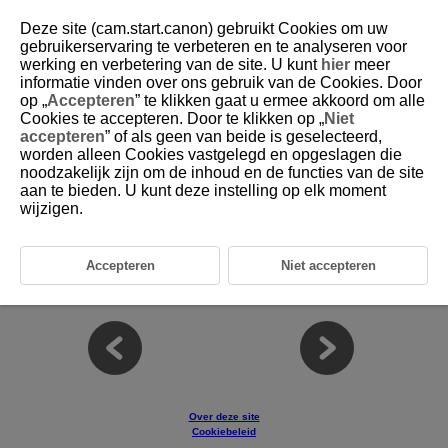
Deze site (cam.start.canon) gebruikt Cookies om uw
gebruikerservaring te verbeteren en te analyseren voor
werking en verbetering van de site. U kunt
hier
meer
informatie vinden over ons gebruik van de Cookies. Door
D255-030
op „
Accepteren
” te klikken gaat u ermee akkoord om alle
Cookies te accepteren. Door te klikken op „
Niet
Flitsfuncties instellen via de
accepteren
” of als geen van beide is geselecteerd,
camera
worden alleen Cookies vastgelegd en opgeslagen die
noodzakelijk zijn om de inhoud en de functies van de site
aan te bieden. U kunt deze instelling op elk moment
In dit hoofdstuk wordt beschreven hoe u flitsfuncties instelt via het
wijzigen.
cameramenu.
Voorzichtig
Accepteren
Niet accepteren
Flitseraansturing via het cameramenu
Over deze site
Cookiebeleid