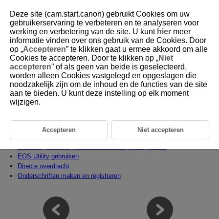
Deze site (cam.start.canon) gebruikt Cookies om uw
gebruikerservaring te verbeteren en te analyseren voor
werking en verbetering van de site. U kunt
hier
meer
informatie vinden over ons gebruik van de Cookies. Door
D105-028
op „
Accepteren
” te klikken gaat u ermee akkoord om alle
Cookies te accepteren. Door te klikken op „
Niet
Bediening op afstand met EOS
accepteren
” of als geen van beide is geselecteerd,
Utility
worden alleen Cookies vastgelegd en opgeslagen die
noodzakelijk zijn om de inhoud en de functies van de site
aan te bieden. U kunt deze instelling op elk moment
Met EOS Utility kunt u beelden in de camera bekijken of ze opslaan op
wijzigen.
een computer. Daarnaast kunt u de camera op afstand bedienen om een
foto te maken of de camera-instellingen wijzigen met EOS Utility.
Installeer EOS Utility op uw computer voordat u een verbinding tot
Accepteren
Niet accepteren
stand brengt (
).
Verbindingsinstellingen voor EOS Utility configureren
EOS Utility gebruiken
Directe overdracht
Onderschriften maken en registreren