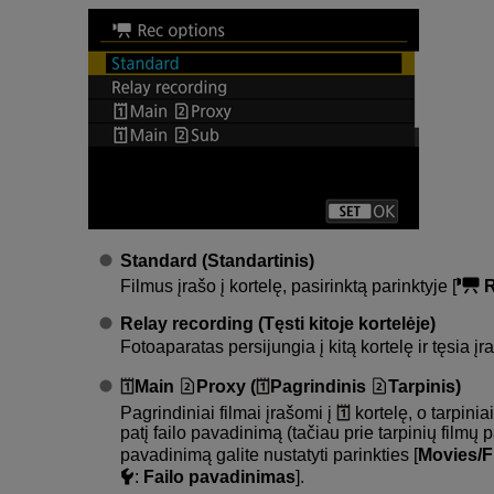
Standard (Standartinis)
Filmus įrašo į kortelę, pasirinktą parinktyje [
R
Relay recording (Tęsti kitoje kortelėje)
Fotoaparatas persijungia į kitą kortelę ir tęsia įr
Main
Proxy (
Pagrindinis
Tarpinis)
Pagrindiniai filmai įrašomi į
kortelę, o tarpiniai
patį failo pavadinimą (tačiau prie tarpinių film
pavadinimą galite nustatyti parinkties [
Movies/F
:
Failo pavadinimas
].