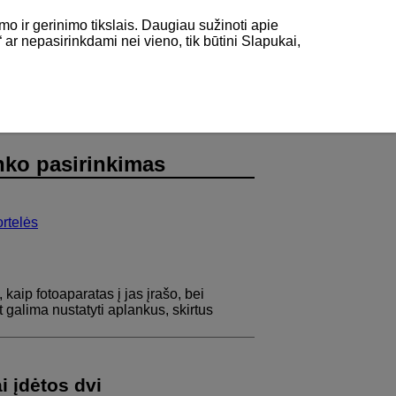
mo ir gerinimo tikslais. Daugiau sužinoti apie
“ ar nepasirinkdami nei vieno, tik būtini Slapukai,
nko pasirinkimas
ortelės
, kaip fotoaparatas į jas įrašo, bei
pat galima nustatyti aplankus, skirtus
i įdėtos dvi