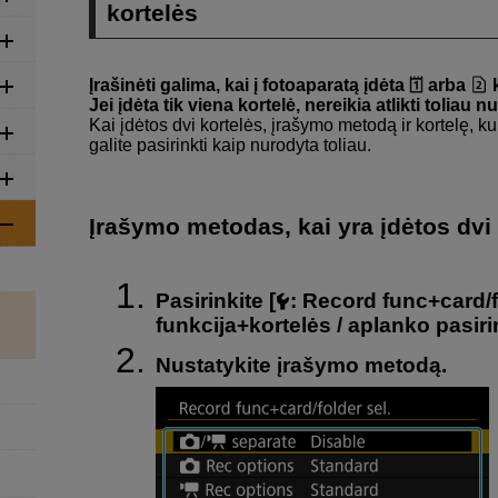
kortelės
Įrašinėti galima, kai į fotoaparatą įdėta
arba
k
Jei įdėta tik viena kortelė, nereikia atlikti toliau
Kai įdėtos dvi kortelės, įrašymo metodą ir kortelę, kur
galite pasirinkti kaip nurodyta toliau.
Įrašymo metodas, kai yra įdėtos dvi
Pasirinkite [
:
Record func+card/f
funkcija+kortelės / aplanko pasir
Nustatykite įrašymo metodą.