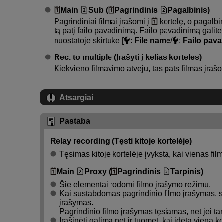
Main
Sub (
Pagrindinis
Pagalbinis)
Pagrindiniai filmai įrašomi į
kortelę, o pagalbin
tą patį failo pavadinimą. Failo pavadinimą galite 
nuostatoje skirtuke [
:
File name
/
:
Failo pav
Rec. to multiple (Įrašyti į kelias korteles)
Kiekvieno filmavimo atveju, tas pats filmas įraš
Atsargiai
Pastaba
Relay recording (Tęsti kitoje kortelėje)
Tęsimas kitoje kortelėje įvyksta, kai vienas fil
Main
Proxy (
Pagrindinis
Tarpinis)
Šie elementai rodomi filmo įrašymo režimu.
Kai sustabdomas pagrindinio filmo įrašymas, s
įrašymas.
Pagrindinio filmo įrašymas tęsiamas, net jei t
Įrašinėti galima net ir tuomet, kai įdėta viena ko