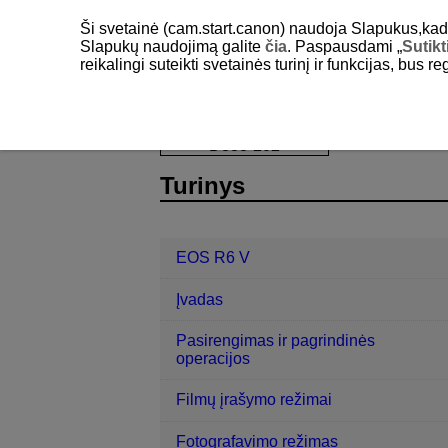
Ši svetainė (cam.start.canon) naudoja Slapukus,kad pa
Slapukų naudojimą galite
čia
. Paspausdami „
Sutikt
reikalingi suteikti svetainės turinį ir funkcijas, bus r
EOS R6 V
Sąranka
Įrašymo met
D388-202
Turinys
EOS R6 V
Įvadas
Pasirengimas ir pagrindinės
operacijos
Filmų įrašymo režimai
Fotografavimo režimas