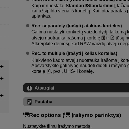
Kaip ir nuostata [
Standard/Standartinis
], tačia
kai užsipildo viena iš kortelių. Kai fotoaparatas
aplankas.
Rec. separately (Įrašyti į atskiras korteles)
Galima nustatyti konkretų vaizdo dydį, taikomą ki
atveju nuotrauka įrašoma į kortelę
ir
jūsų n
Atkreipkite dėmesį, kad RAW vaizdų atveju negali
Rec. to multiple (Įrašyti į kelias korteles)
Kiekvieno kadro atveju nuotrauka įrašoma į kor
Apsvarstykite galimybę naudoti dideliu rašymo g
kortelę
, pvz.,
UHS-II
kortelę.
Atsargiai
Pastaba
Rec options (
Įrašymo parinktys)
Nustatykite filmų įrašymo metodą.