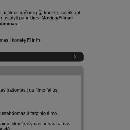
iai filmai įrašomi į
kortelę, suteikiant
nustatyti parinkties [
Movies/Filmai
]
adinimas
].
omas į kortelę
ir
.
mas įrašomas į du filmo failus.
ustabdomas ir tarpinio filmo
arpinio filmo įrašymas nutraukiamas.
rtelė.