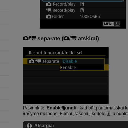
/
separate (
/
atskirai)
Pasirinkite [
Enable/Įjungti
], kad būtų automatiškai 
įrašymo metodas. Filmai įrašomi į kortelę
, o nuotr
Atsargiai