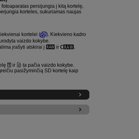
u fotoaparatas persijungia į kitą kortelę,
 perjungia korteles, sukuriamas naujas
ekvienai kortelei (
). Kiekvieno kadro
urodyta vaizdo kokybe.
ma įrašyti atskirai į
ir
.
telę
ir
ta pačia vaizdo kokybe.
reičiu pasižyminčią SD kortelę kaip