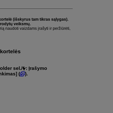
ortelė (išskyrus tam tikras sąlygas).
 nurodytų veiksmų.
ią naudoti vaizdams įrašyti ir peržiūrėti,
 kortelės
older sel.
/
:
Įrašymo
inkimas
] (
).