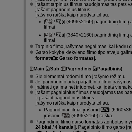
Įrašant tarpinius filmus naudojamas tas pats v
įrašant pagrindinius filmus.
Įrašymo raiška kaip nurodyta toliau.
[
/
] (4096×2160) pagrindinių filmų a
filmai
[
/
] (3840×2160) pagrindinių filmų a
filmai
Tarpinio filmo įrašymas negalimas, kai kadrų d
Garso kokybę kiekvieno filmo tipo atveju galima
format
/
:
Garso formatas
].
Main
Sub (
Pagrindinis
Pagalbinis)
Šie elementai rodomi filmo įrašymo režimu.
Jei pagrindinio arba pagalbinio filmo įrašymas 
Įrašinėti galima net ir tuomet, kai įdėta viena ko
Įrašant pagalbinius filmus naudojamas tas pat
ir įrašant pagrindinius filmus.
Įrašymo raiška kaip nurodyta toliau.
Pagrindiniai filmai įrašomi [
] (6960×367
įrašomi [
] (4096×2160) raiška.
Pagrindinių filmų garso formatas apribotas ir yr
24 bitai / 4 kanalai
]. Pagalbinio filmo garso įr