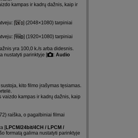
aizdo kampas ir kadrų dažnis, kaip ir
tveju: [
] (2048×1080) tarpiniai
tveju: [
] (1920×1080) tarpiniai
ažnis yra 100,0 k./s arba didesnis.
 nustatyti parinktyje [
:
Audio
sustoja, kito filmo įrašymas tęsiamas.
rtelė.
s vaizdo kampas ir kadrų dažnis, kaip
2) raiška, o pagalbiniai filmai
a [
LPCM/24bit/4CH / LPCM /
ašo formatą galima nustatyti parinktyje