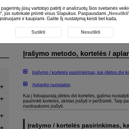
gerintų jūsų vartotojo patirtį ir analizuotų šios svetainės veiki
i
“, jūs sutinkate priimti visus Slapukus. Paspausdami „
Nesutikti
egistruojami ir kaupiami. Galite šį nustatymą keisti bet kada.
odo, kortelės / aplanko pasirinkimas
Sutikti
Nesutikti
Įrašymo metodo, kortelės / apla
Įrašymo / kortelės pasirinkimas, kai įdėtos dvi k
Aplanko nuostatos
Kai į fotoaparatą įdėtos dvi kortelės, galima nustatyti
pasirinkti korteles, skirtas įrašyti ir peržiūrėti. Taip 
nuotraukoms įrašyti.
Įrašymo / kortelės pasirinkimas, ka