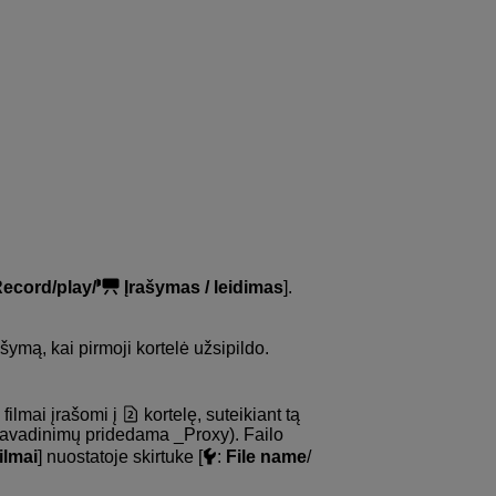
ecord/play/
Įrašymas / leidimas
].
ašymą, kai pirmoji kortelė užsipildo.
 filmai įrašomi į
kortelę, suteikiant tą
ų pavadinimų pridedama _Proxy). Failo
ilmai
] nuostatoje skirtuke [
:
File name
/