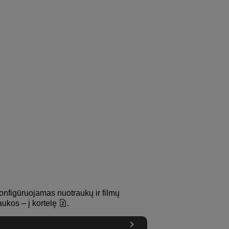
konfigūruojamas nuotraukų ir filmų
aukos – į kortelę
.