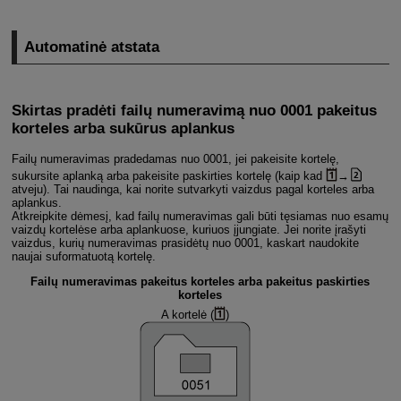
Automatinė atstata
Skirtas pradėti failų numeravimą nuo 0001 pakeitus
korteles arba sukūrus aplankus
Failų numeravimas pradedamas nuo 0001, jei pakeisite kortelę,
sukursite aplanką arba pakeisite paskirties kortelę (kaip kad
→
atveju). Tai naudinga, kai norite sutvarkyti vaizdus pagal korteles arba
aplankus.
Atkreipkite dėmesį, kad failų numeravimas gali būti tęsiamas nuo esamų
vaizdų kortelėse arba aplankuose, kuriuos įjungiate. Jei norite įrašyti
vaizdus, kurių numeravimas prasidėtų nuo 0001, kaskart naudokite
naujai suformatuotą kortelę.
Failų numeravimas pakeitus korteles arba pakeitus paskirties
korteles
A kortelė (
)