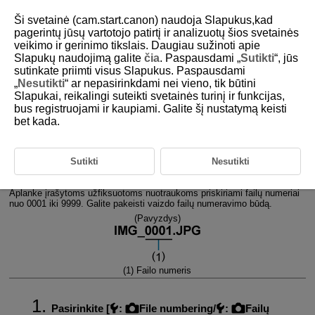
Ši svetainė (cam.start.canon) naudoja Slapukus,kad
pagerintų jūsų vartotojo patirtį ir analizuotų šios svetainės
veikimo ir gerinimo tikslais. Daugiau sužinoti apie
Slapukų naudojimą galite
čia
. Paspausdami „
Sutikti
“, jūs
D388-203
sutinkate priimti visus Slapukus. Paspausdami
„
Nesutikti
“ ar nepasirinkdami nei vieno, tik būtini
Nuotraukų failų numeravimas
Slapukai, reikalingi suteikti svetainės turinį ir funkcijas,
bus registruojami ir kaupiami. Galite šį nustatymą keisti
bet kada.
Nepertraukiamas
Automatinė atstata
Sutikti
Nesutikti
Rankinė atstata
Aplanke įrašytoms užfiksuotoms nuotraukoms priskiriami failų numeriai
nuo 0001 iki 9999. Galite pakeisti vaizdo failų numeravimo būdą.
(Pavyzdys)
(1) Failo numeris
Pasirinkite [
:
File numbering
/
:
Failų