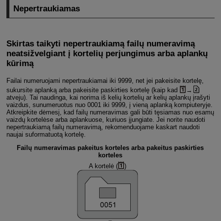
Nepertraukiamas
Skirtas taikyti nepertraukiamą failų numeravimą
neatsižvelgiant į kortelių perjungimus arba aplankų
kūrimą
Failai numeruojami nepertraukiamai iki 9999, net jei pakeisite kortelę,
sukursite aplanką arba pakeisite paskirties kortelę (kaip kad
→
atveju). Tai naudinga, kai norima iš kelių kortelių ar kelių aplankų įrašyti
vaizdus, sunumeruotus nuo 0001 iki 9999, į vieną aplanką kompiuteryje.
Atkreipkite dėmesį, kad failų numeravimas gali būti tęsiamas nuo esamų
vaizdų kortelėse arba aplankuose, kuriuos įjungiate. Jei norite naudoti
nepertraukiamą failų numeravimą, rekomenduojame kaskart naudoti
naujai suformatuotą kortelę.
Failų numeravimas pakeitus korteles arba pakeitus paskirties
korteles
A kortelė (
)