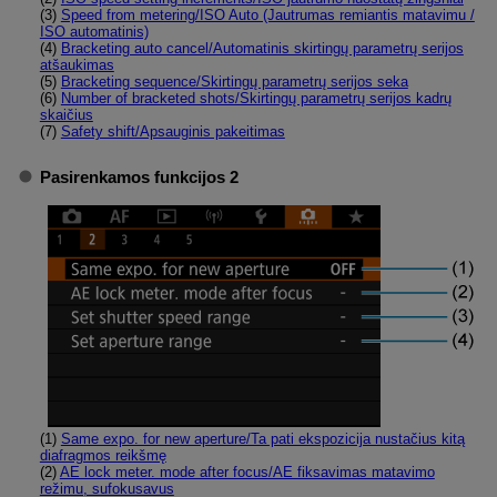
(3)
Speed from metering/ISO Auto (Jautrumas remiantis matavimu /
ISO automatinis)
(4)
Bracketing auto cancel/Automatinis skirtingų parametrų serijos
atšaukimas
(5)
Bracketing sequence/Skirtingų parametrų serijos seka
(6)
Number of bracketed shots/Skirtingų parametrų serijos kadrų
skaičius
(7)
Safety shift/Apsauginis pakeitimas
Pasirenkamos funkcijos 2
(1)
Same expo. for new aperture/Ta pati ekspozicija nustačius kitą
diafragmos reikšmę
(2)
AE lock meter. mode after focus/AE fiksavimas matavimo
režimu, sufokusavus