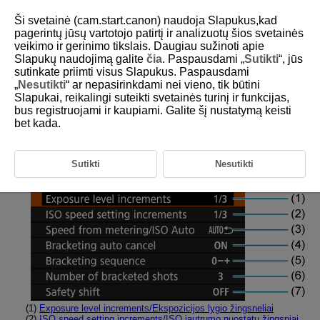
Ši svetainė (cam.start.canon) naudoja Slapukus,kad
pagerintų jūsų vartotojo patirtį ir analizuotų šios svetainės
veikimo ir gerinimo tikslais. Daugiau sužinoti apie
Slapukų naudojimą galite
čia
. Paspausdami „
Sutikti
“, jūs
D180-234
sutinkate priimti visus Slapukus. Paspausdami
„
Nesutikti
“ ar nepasirinkdami nei vieno, tik būtini
Skirtukų meniu: Pasirenkamos
Slapukai, reikalingi suteikti svetainės turinį ir funkcijas,
funkcijos
bus registruojami ir kaupiami. Galite šį nustatymą keisti
bet kada.
Pasirenkamos funkcijos 1
Sutikti
Nesutikti
(1)
Exposure level increments/Ekspozicijos lygio žingsneliai
(2)
ISO speed setting increments/ISO jautrumo nuostatų žingsniai