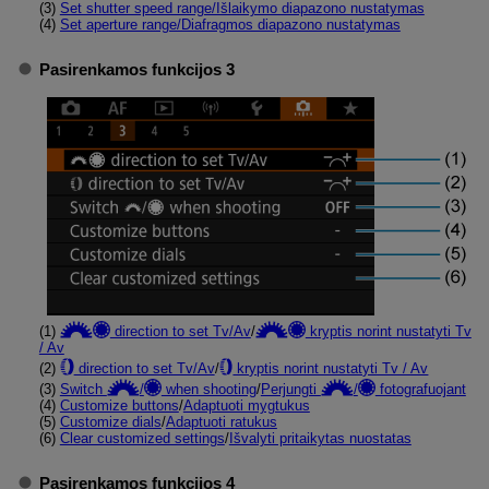
(3)
Set shutter speed range/Išlaikymo diapazono nustatymas
(4)
Set aperture range/Diafragmos diapazono nustatymas
Pasirenkamos funkcijos 3
(1)
direction to set Tv/Av
/
kryptis norint nustatyti Tv
/ Av
(2)
direction to set Tv/Av
/
kryptis norint nustatyti Tv / Av
(3)
Switch
/
when shooting
/
Perjungti
/
fotografuojant
(4)
Customize buttons
/
Adaptuoti mygtukus
(5)
Customize dials
/
Adaptuoti ratukus
(6)
Clear customized settings
/
Išvalyti pritaikytas nuostatas
Pasirenkamos funkcijos 4