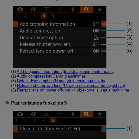
(1)
Add cropping information/Įtraukti apkirpimo informaciją
(2)
Audio compression/Garso glaudinimas
(3)
Default Erase option/Numatytoji trynimo parinktis
(4)
Release shutter w/o lens (Užrakto suveikimas be objektyvo)
(5)
Retract lens on power off/Įtraukti objektyvą išjungus maitinimą
Pasirenkamos funkcijos 5