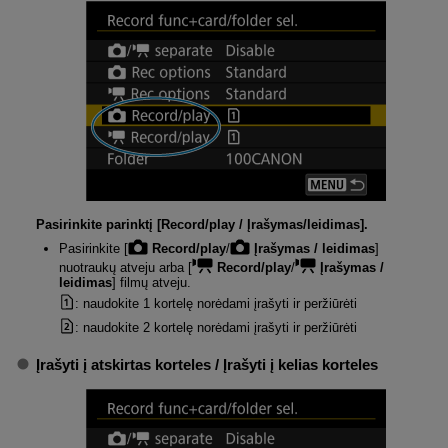
Pasirinkite parinktį [
Record/play / Įrašymas/leidimas
].
Pasirinkite [
Record/play
/
Įrašymas / leidimas
]
nuotraukų atveju arba [
Record/play
/
Įrašymas /
leidimas
] filmų atveju.
: naudokite 1 kortelę norėdami įrašyti ir peržiūrėti
: naudokite 2 kortelę norėdami įrašyti ir peržiūrėti
Įrašyti į atskirtas korteles
/
Įrašyti į kelias korteles