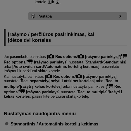
kortelę
ir
.
Pastaba
Įrašymo / peržiūros pasirinkimas, kai
įdėtos dvi kortelės
Jei pasirinkote parinkties [
Rec options
/
Įrašymo parinktys
]/[
Rec options
/
Įrašymo parinktys
] nuostatą [
Standard
/
Standartinis
]
arba [
Auto switch card
/
Automatinis kortelių keitimas
], pasirinkite
įrašymui ir peržiūrai skirtą kortelę.
Kai nustatyta parinkties [
Rec options
/
Įrašymo parinktys
]
nuostata [
Rec. separately
/
Įrašyti į atskiras korteles
] arba [
Rec. to
multiple
/
Įrašyti į kelias korteles
] arba nustatyta parinkties [
Rec
options
/
Įrašymo parinktys
] nuostata [
Rec. to multiple
]/
Įrašyti i
kelias korteles
, pasirinkite peržiūrai skirtą kortelę.
Nustatymas naudojantis meniu
Standartinis / Automatinis kortelių keitimas