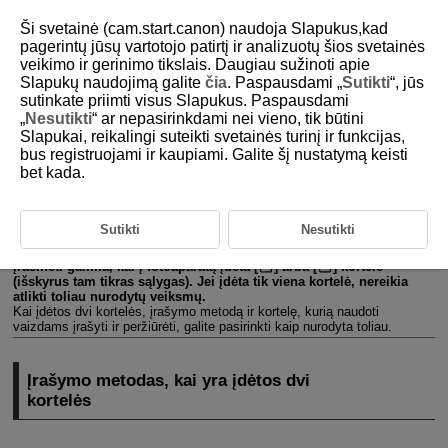
Ši svetainė (cam.start.canon) naudoja Slapukus,kad
pagerintų jūsų vartotojo patirtį ir analizuotų šios svetainės
veikimo ir gerinimo tikslais. Daugiau sužinoti apie
Slapukų naudojimą galite
čia
. Paspausdami „
Sutikti
“, jūs
D180-199
sutinkate priimti visus Slapukus. Paspausdami
„
Nesutikti
“ ar nepasirinkdami nei vieno, tik būtini
Įrašymui / peržiūrai skirtų kortelių
Slapukai, reikalingi suteikti svetainės turinį ir funkcijas,
pasirinkimas
bus registruojami ir kaupiami. Galite šį nustatymą keisti
bet kada.
Įrašymo metodas, kai yra įdėtos dvi kortelės
Sutikti
Nesutikti
Įrašymo / peržiūros pasirinkimas, kai įdėtos dvi kortelės
Įrašinėti galima, kai į fotoaparatą įdėta [
] arba [
] kortelė
(išskyrus tam tikras sąlygas). Jei įdėta tik viena kortelė, nereikia
atlikti toliau nurodytų veiksmų.
Kai įdėtos dvi kortelės, įrašymo metodą ir kortelę, kurią naudoti
vaizdams įrašyti ir peržiūrėti, galite pasirinkti kaip nurodyta toliau.
Įrašymo metodas, kai yra įdėtos dvi
kortelės