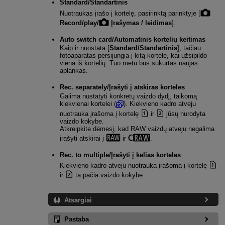
Standard
/
Standartinis
Nuotraukas įrašo į kortelę, pasirinktą parinktyje [
Record/play/
Įrašymas / leidimas
].
Auto switch card
/
Automatinis kortelių keitimas
Kaip ir nuostata [
Standard/Standartinis
], tačiau
fotoaparatas persijungia į kitą kortelę, kai užsipildo
viena iš kortelių. Tuo metu bus sukurtas naujas
aplankas.
Rec. separately
/
Įrašyti į atskiras korteles
Galima nustatyti konkretų vaizdo dydį, taikomą
kiekvienai kortelei (
). Kiekvieno kadro atveju
nuotrauka įrašoma į kortelę
ir
jūsų nurodyta
vaizdo kokybe.
Atkreipkite dėmesį, kad RAW vaizdų atveju negalima
įrašyti atskirai į
ir
.
Rec. to multiple
/
Įrašyti į kelias korteles
Kiekvieno kadro atveju nuotrauka įrašoma į kortelę
ir
ta pačia vaizdo kokybe.
Atsargiai
Pastaba