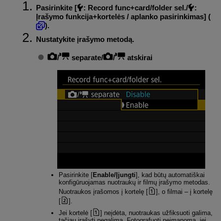
Pasirinkite [
:
Record func+card/folder sel.
/
:
Įrašymo funkcija+kortelės / aplanko pasirinkimas
] (
).
Nustatykite įrašymo metodą.
/
separate
/
/
atskirai
Pasirinkite [
Enable/Įjungti
], kad būtų automatiškai
konfigūruojamas nuotraukų ir filmų įrašymo metodas.
Nuotraukos įrašomos į kortelę [
], o filmai – į kortelę
[
].
Jei kortelė [
] neįdėta, nuotraukas užfiksuoti galima,
tačiau įrašyti negalima. Fotografuoti neįmanoma, jei