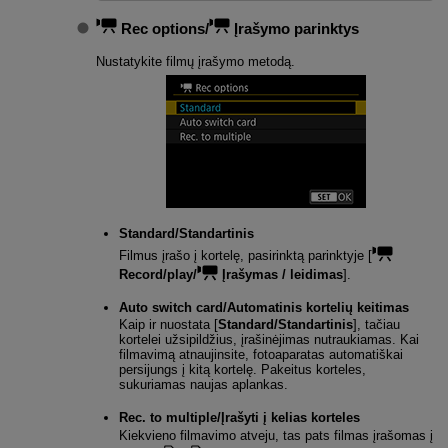
Rec options
/
Įrašymo parinktys
Nustatykite filmų įrašymo metodą.
Standard
/
Standartinis
Filmus įrašo į kortelę, pasirinktą parinktyje [
Record/play/
Įrašymas / leidimas
].
Auto switch card
/
Automatinis kortelių keitimas
Kaip ir nuostata [
Standard/Standartinis
], tačiau
kortelei užsipildžius, įrašinėjimas nutraukiamas. Kai
filmavimą atnaujinsite, fotoaparatas automatiškai
persijungs į kitą kortelę. Pakeitus korteles,
sukuriamas naujas aplankas.
Rec. to multiple
/
Įrašyti į kelias korteles
Kiekvieno filmavimo atveju, tas pats filmas įrašomas į