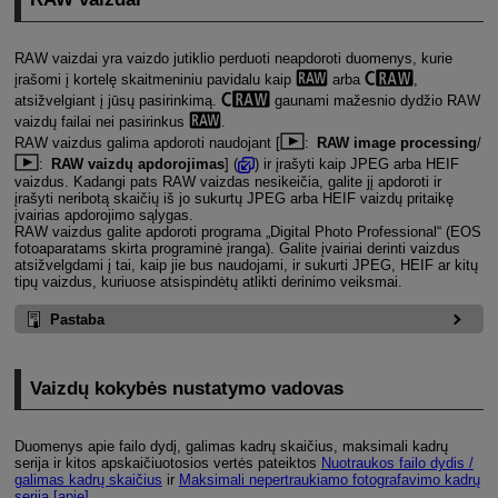
RAW vaizdai yra vaizdo jutiklio perduoti neapdoroti duomenys, kurie
įrašomi į kortelę skaitmeniniu pavidalu kaip
arba
,
atsižvelgiant į jūsų pasirinkimą.
gaunami mažesnio dydžio RAW
vaizdų failai nei pasirinkus
.
RAW vaizdus galima apdoroti naudojant [
:
RAW image processing
/
:
RAW vaizdų apdorojimas
] (
) ir įrašyti kaip JPEG arba HEIF
vaizdus. Kadangi pats RAW vaizdas nesikeičia, galite jį apdoroti ir
įrašyti neribotą skaičių iš jo sukurtų JPEG arba HEIF vaizdų pritaikę
įvairias apdorojimo sąlygas.
RAW vaizdus galite apdoroti programa „Digital Photo Professional“ (EOS
fotoaparatams skirta programinė įranga). Galite įvairiai derinti vaizdus
atsižvelgdami į tai, kaip jie bus naudojami, ir sukurti JPEG, HEIF ar kitų
tipų vaizdus, kuriuose atsispindėtų atlikti derinimo veiksmai.
Pastaba
Vaizdų kokybės nustatymo vadovas
Duomenys apie failo dydį, galimas kadrų skaičius, maksimali kadrų
serija ir kitos apskaičiuotosios vertės pateiktos
Nuotraukos failo dydis /
galimas kadrų skaičius
ir
Maksimali nepertraukiamo fotografavimo kadrų
serija [apie]
.