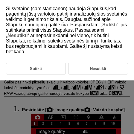
Ši svetainė (cam.start.canon) naudoja Slapukus,kad
pagerintų jūsų vartotojo patirtį ir analizuotų šios svetainės
veikimo ir gerinimo tikslais. Daugiau sužinoti apie
Slapukų naudojimą galite
čia
. Paspausdami „
Sutikti
“, jūs
D180-054
sutinkate priimti visus Slapukus. Paspausdami
„
Nesutikti
“ ar nepasirinkdami nei vieno, tik būtini
Vaizdo kokybė
Slapukai, reikalingi suteikti svetainės turinį ir funkcijas,
bus registruojami ir kaupiami. Galite šį nustatymą keisti
bet kada.
RAW vaizdai
Vaizdų kokybės nustatymo vadovas
Sutikti
Nesutikti
Maksimali nepertraukiamo fotografavimo kadrų serija
Galite pasirinkti pikselių skaičių ir vaizdo kokybę. JPEG / HEIF vaizdo
kokybės parinktys yra šios:
/
/
/
/
/
/
.
RAW vaizdų atveju galite nurodyti vaizdo kokybę
arba
.
Pasirinkite [
:
Image quality
/
:
Vaizdo kokybė
].