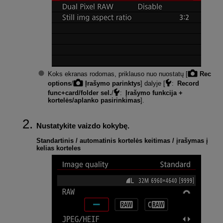
Koks ekranas rodomas, priklauso nuo nuostatų [
Rec
options
/
Įrašymo parinktys
] dalyje [
:
Record
func+card/folder sel.
/
:
Įrašymo funkcija +
kortelės/aplanko pasirinkimas
].
Nustatykite vaizdo kokybę.
Standartinis / automatinis kortelės keitimas / įrašymas į
kelias korteles