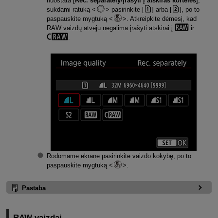
nuostata [
Rec. separately
/
Įrašyti į atskiras korteles
],
sukdami ratuką
pasirinkite [
] arba [
], po to
paspauskite mygtuką
. Atkreipkite dėmesį, kad
RAW vaizdų atveju negalima įrašyti atskirai į
ir
.
Rodomame ekrane pasirinkite vaizdo kokybę, po to
paspauskite mygtuką
.
Pastaba
RAW vaizdai