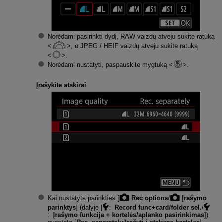
Norėdami pasirinkti dydį, RAW vaizdų atveju sukite ratuką
, o JPEG / HEIF vaizdų atveju sukite ratuką
.
Norėdami nustatyti, paspauskite mygtuką
.
Įrašykite atskirai
Kai nustatyta parinkties [
Rec options
/
Įrašymo
parinktys
] (dalyje [
:
Record func+card/folder sel.
/
:
Įrašymo funkcija + kortelės/aplanko pasirinkimas
])