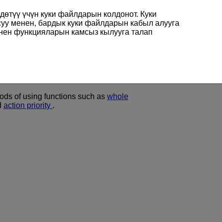
өтүү үчүн куки файлдарын колдонот. Куки
суу менен, бардык куки файлдарын кабыл алууга
енен функцияларын камсыз кылууга талап
iew
ods of using functions such as
whole
d
action priority
.