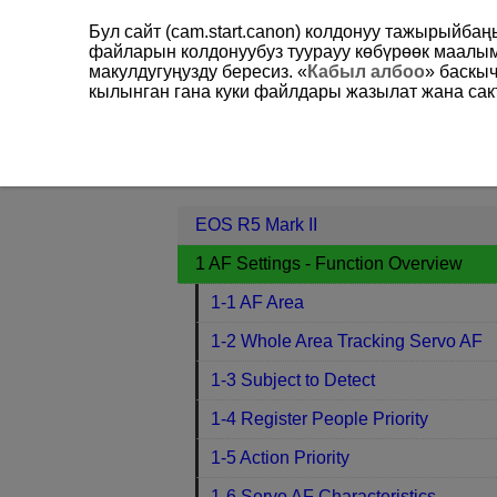
Бул сайт (cam.start.canon) колдонуу тажырыйба
файларын колдонуубуз туурауу көбүрөөк маал
макулдугуңузду бересиз. «
Кабыл албоо
» баскы
кылынган гана куки файлдары жазылат жана сакт
EOS R5 Mark II
1 AF Settings - Fun
Contents
EOS R5 Mark II
1 AF Settings - Function Overview
1-1 AF Area
1-2 Whole Area Tracking Servo AF
1-3 Subject to Detect
1-4 Register People Priority
1-5 Action Priority
1-6 Servo AF Characteristics