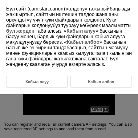
Бул сайт (cam.start.canon) колдонуу тажырыйбаңызды
жакшыртып, сайттын иштешин талдоо жана аны
өркүндөтүү үчүн куки файлдарын колдонот. Куки
1-9 Register/Recall AF-related Settings Save
файларын колдонуубуз туурауу көбүрөөк маалыматты
to/Load From Card
бул жерден
таба алсыз. «
Кабыл алуу
» баскычын
басуу менен, бардык куки файлдарын кабыл алууга
макулдугуңузду бересиз. «
Кабыл албоо
» баскычын
Registering and recalling AF-related settings
басып же эч бирини тандабасаңыз, сайттын мазмуну
менен функцияларын камсыз кылууга талап кылынган
гана куки файлдары жазылат жана сакталат. Бул
жөндөөну каалаган учурда өзгөртө аласыз.
Кабыл алуу
Кабыл албоо
You can register and recall all current camera AF settings. You can also
save registered AF settings to and load them from a card.