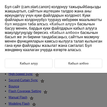
Бул сайт (cam.start.canon) колдонуу тажырыйбаңызды
жакшыртып, сайттын иштешин талдоо жана аны
өркүндөтүү үчүн куки файлдарын колдонот. Куки
файларын колдонуубуз туурауу көбүрөөк маалыматты
D328-015
бул жерден
таба алсыз. «
Кабыл алуу
» баскычын
басуу менен, бардык куки файлдарын кабыл алууга
Advanced Flash Photography
макулдугуңузду бересиз. «
Кабыл албоо
» баскычын
басып же эч бирини тандабасаңыз, сайттын мазмуну
менен функцияларын камсыз кылууга талап кылынган
This chapter describes advanced shooting methods using Speedlite
features.
гана куки файлдары жазылат жана сакталат. Бул
жөндөөну каалаган учурда өзгөртө аласыз.
Caution
Flash Exposure Compensation
Кабыл алуу
Кабыл албоо
FE Lock
High-Speed Sync
Second-Curtain Sync
Bounce
Flash Coverage Setting
Manual Flash
Modeling Flash