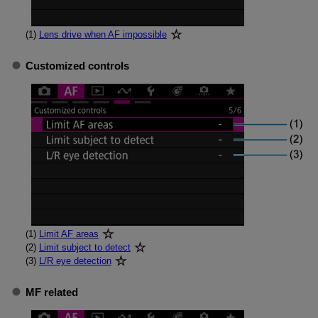
(1)
Lens drive when AF impossible
Customized controls
(1)
Limit AF areas
(2)
Limit subject to detect
(3)
L/R eye detection
MF related