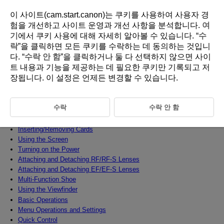
이 사이트(cam.start.canon)는 쿠키를 사용하여 사용자 경
험을 개선하고 사이트 운영과 개선 사항을 분석합니다.
여
기
에서 쿠키 사용에 대해 자세히 알아볼 수 있습니다. “
수
D180-013
락
”을 클릭하면 모든 쿠키를 수락하는 데 동의하는 것입니
다. “
수락 안 함
”을 클릭하거나 둘 다 선택하지 않으면 사이
Preparation and Basic Operations
트 내용과 기능을 제공하는 데 필요한 쿠키만 기록되고 저
장됩니다. 이 설정은 언제든 변경할 수 있습니다.
This chapter describes preparatory steps before you start shooting and
the basic camera operations.
수락
수락 안 함
Charging the Battery
Inserting/Removing Batteries
Inserting/Removing Cards
Using the Screen
Turning on the Power
Attaching and Detaching RF/
RF-S
Lenses
Attaching and Detaching EF/
EF-S
Lenses
Multi-Function Shoe
Using the Viewfinder
Basic Operations
Menu Operations and Settings
Quick Control