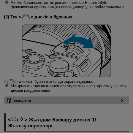
Ақ түс балансын, жетек режимін немесе Picture Style
функциясын орнату сияқты операциялар үшін пайдаланылады.
(2) Тек
дискісін бұраңыз.
дискісін бұрап жатқанда экранға қараңыз.
Ысырма жылдамдығы мен апертура мәнін, т.б. орнату үшін осы
дискіні пайдаланыңыз.
Ескертпе
/
Жылдам басқару дискісі 1/
Жылжу пернелері