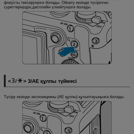
фокусты тексеруіңізге болады. Ойнату кезінде түсірілген
суреттеріңіздің дисплейін үлкейтуіңізге болады.
/
3/AE құлпы түймесі
Түсіру кезінде экспозицияны (AE құлпы) құлыптауыңызға болады.