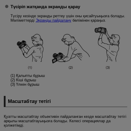
Түсіріп жатқанда экранды қарау
Түсіру кезінде экранды реттеу үшін оны қисайтуыңызға болады.
Мәліметтерді
Экранды пайдалану
бөлімінен қараңыз.
(1) Қалыпты бұрыш
(2) Кіші бұрыш
(3) Үлкен бұрыш
Масштабтау тетігі
Қуатты масштабтау объективін пайдаланған кезде масштабтау тетігі
арқылы масштабтауыңызға болады. Келесі операциялар да
қолжетімді.