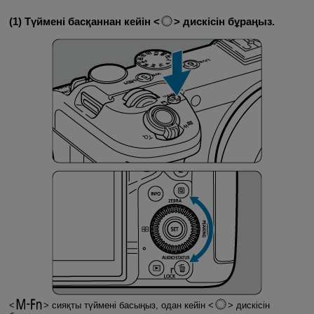
(1) Түймені басқаннан кейін
дискісін бұраңыз.
сияқты түймені басыңыз, одан кейін
дискісін