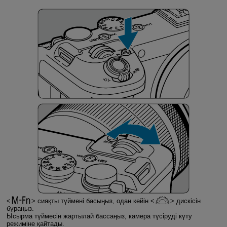
сияқты түймені басыңыз, одан кейін
дискісін
бұраңыз.
Ысырма түймесін жартылай бассаңыз, камера түсіруді күту
режиміне қайтады.