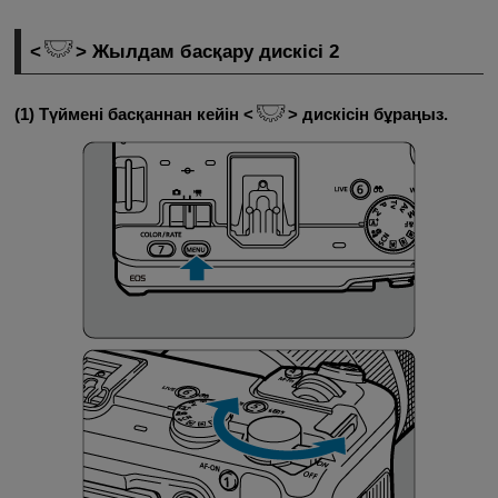
Жылдам басқару дискісі 2
(1) Түймені басқаннан кейін
дискісін бұраңыз.