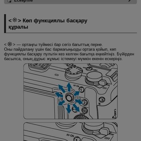
Ескертпе
Көп функциялы басқару
құралы
— ортаңғы түймесі бар сегіз бағыттық перне.
Оны пайдалану үшін бас бармағыңызды ортаға қойып, көп
функциялы басқару пультін кез келген бағытқа еңкейтіңіз. Бүйірден
басылса, оның дұрыс жұмыс істемеуі мүмкін екенін ескеріңіз.