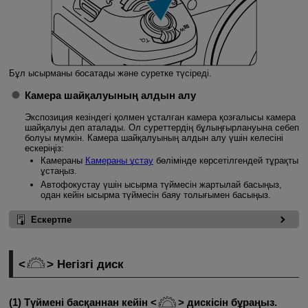
Бұл ысырманы босатады және суретке түсіреді.
Камера шайқалуының алдын алу
Экспозиция кезіндегі қолмен ұсталған камера қозғалысы камера
шайқалуы деп аталады. Ол суреттердің бұлыңғырлануына себеп
болуы мүмкін. Камера шайқалуының алдын алу үшін келесіні
ескеріңіз:
Камераны
Камераны ұстау
бөлімінде көрсетілгендей тұрақты
ұстаңыз.
Автофокустау үшін ысырма түймесін жартылай басыңыз,
одан кейін ысырма түймесін баяу толығымен басыңыз.
Ескертпе
Негізгі диск
(1) Түймені басқаннан кейін
дискісін бұраңыз.