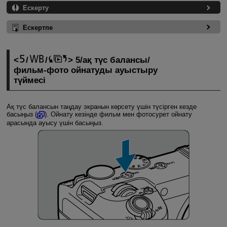
Ескерту
Ескертпе
/
/
5/ақ түс балансы/
фильм-фото ойнатуды ауыстыру
түймесі
Ақ түс балансын таңдау экранын көрсету үшін түсірген кезде
басыңыз (
). Ойнату кезінде фильм мен фотосурет ойнату
арасында ауысу үшін басыңыз.