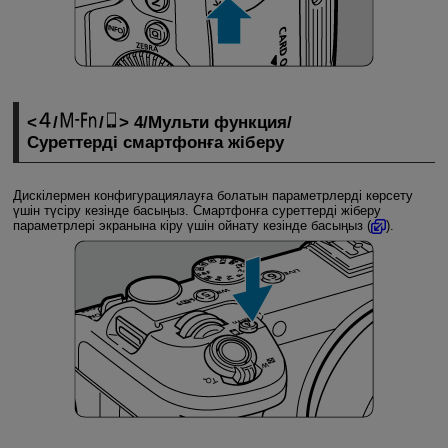
/
/
4/Мульти функция/
Суреттерді смартфонға жіберу
Дискілермен конфигурациялауға болатын параметрлерді көрсету
үшін түсіру кезінде басыңыз. Смартфонға суреттерді жіберу
параметрлері экранына кіру үшін ойнату кезінде басыңыз (
).