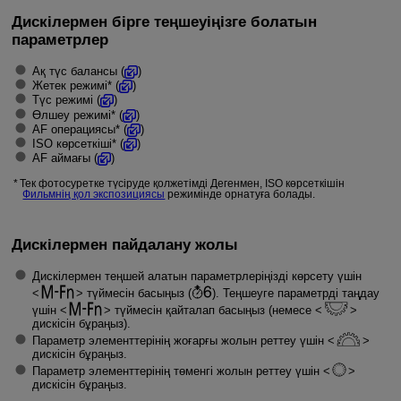
Дискілермен бірге теңшеуіңізге болатын
параметрлер
Ақ түс балансы (
)
Жетек режимі* (
)
Түс режимі (
)
Өлшеу режимі* (
)
AF операциясы* (
)
ISO көрсеткiшi* (
)
AF аймағы (
)
Тек фотосуретке түсіруде қолжетімді Дегенмен, ISO көрсеткішін
Фильмнің қол экспозициясы
режимінде орнатуға болады.
Дискілермен пайдалану жолы
Дискілермен теңшей алатын параметрлеріңізді көрсету үшін
түймесін басыңыз (
). Теңшеуге параметрді таңдау
үшін
түймесін қайталап басыңыз (немесе
дискісін бұраңыз).
Параметр элементтерінің жоғарғы жолын реттеу үшін
дискісін бұраңыз.
Параметр элементтерінің төменгі жолын реттеу үшін
дискісін бұраңыз.