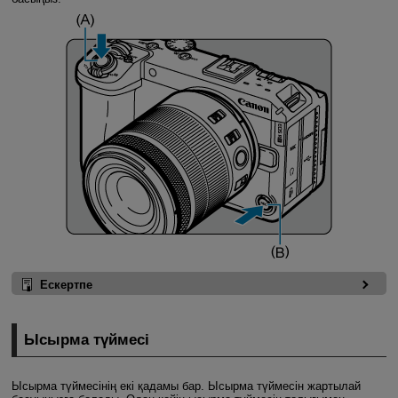
Ескертпе
Ысырма түймесі
Ысырма түймесінің екі қадамы бар. Ысырма түймесін жартылай