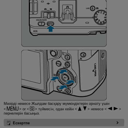
Мәзірді немесе Жылдам басқару мүмкіндіктерін орнату үшін
or
түймесін, одан кейін
немесе
пернелерін басыңыз.
Ескертпе