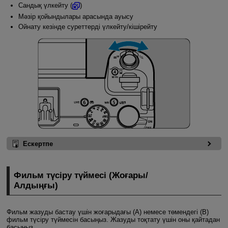
Сандық үлкейту (
)
Мәзір қойындылары арасында ауысу
Ойнату кезінде суреттерді үлкейту/кішірейту
Ескертпе
Фильм түсіру түймесі (Жоғары/
Алдыңғы)
Фильм жазуды бастау үшін жоғарыдағы (A) немесе төмендегі (B)
фильм түсіру түймесін басыңыз. Жазуды тоқтату үшін оны қайтадан
басыңыз.