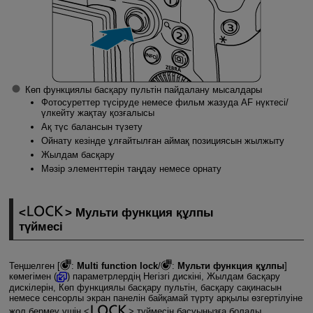
Көп функциялы басқару пультін пайдалану мысалдары
Фотосуреттер түсіруде немесе фильм жазуда AF нүктесі/
үлкейту жақтау қозғалысы
Ақ түс балансын түзету
Ойнату кезінде ұлғайтылған аймақ позициясын жылжыту
Жылдам басқару
Мәзір элементтерін таңдау немесе орнату
Мульти функция құлпы
түймесі
Теңшелген [
:
Multi function lock
/
:
Мульти функция құлпы
]
көмегімен (
) параметрлердің Негізгі дискіні, Жылдам басқару
дискілерін, Көп функциялы басқару пультін, басқару сақинасын
немесе сенсорлы экран панелін байқамай түрту арқылы өзгертілуіне
жол бермеу үшін
түймесін басуыңызға болады.