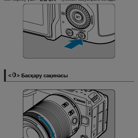
Басқару сақинасы