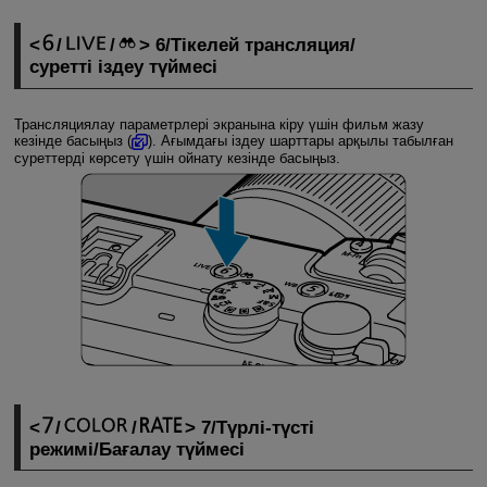
/
/
6/Тікелей трансляция/
суретті іздеу түймесі
Трансляциялау параметрлері экранына кіру үшін фильм жазу
кезінде басыңыз (
). Ағымдағы іздеу шарттары арқылы табылған
суреттерді көрсету үшін ойнату кезінде басыңыз.
/
/
7/Түрлі-түсті
режимі/Бағалау түймесі