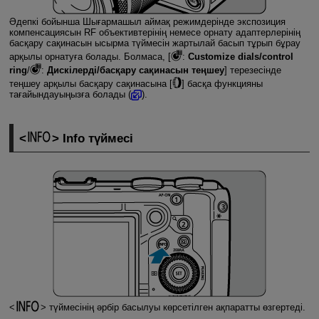
Әдепкі бойынша Шығармашыл аймақ режимдерінде экспозиция
компенсациясын RF объективтерінің немесе орнату адаптерлерінің
басқару сақинасын ысырма түймесін жартылай басып тұрып бұрау
арқылы орнатуға болады. Болмаса, [
:
Customize dials/control
ring
/
:
Дискілерді/басқару сақинасын теңшеу
] терезесінде
теңшеу арқылы басқару сақинасына [
] басқа функцияны
тағайындауыңызға болады (
).
Info түймесі
түймесінің әрбір басылуы көрсетілген ақпаратты өзгертеді.