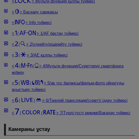
Мульти функция құлпы түймесі
Басқару сақинасы
Info түймесі
/
1/AF бастау түймесі
/
2/үлкейту/кішірейту түймесі
/
3/AE құлпы түймесі
/
/
4/Мульти функция/Суреттерді смартфонға
жіберу
/
/
5/ақ түс балансы/фильм-фото ойнатуды
ауыстыру түймесі
/
/
6/Тікелей трансляция/суретті іздеу түймесі
/
/
7/Түрлі-түсті режимі/Бағалау түймесі
Камераны ұстау