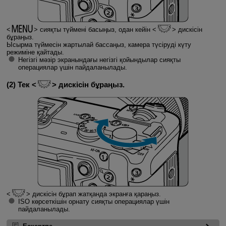
сияқты түймені басыңыз, одан кейін
дискісін
бұраңыз.
Ысырма түймесін жартылай бассаңыз, камера түсіруді күту
режиміне қайтады.
Негізгі мәзір экранындағы негізгі қойындылар сияқты
операциялар үшін пайдаланылады.
(2) Тек
дискісін бұраңыз.
дискісін бұрап жатқанда экранға қараңыз.
ISO көрсеткiшiн орнату сияқты операциялар үшін
пайдаланылады.