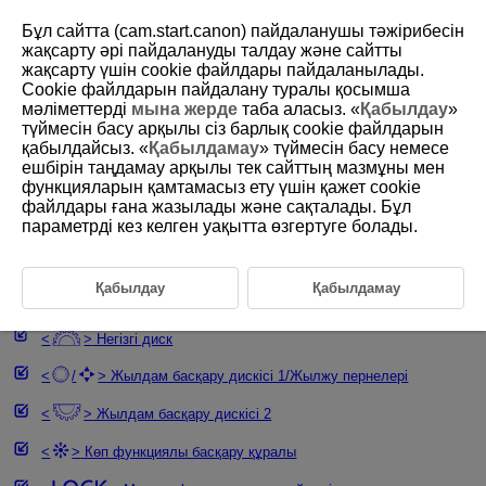
Бұл сайтта (cam.start.canon) пайдаланушы тәжірибесін
жақсарту әрі пайдалануды талдау және сайтты
жақсарту үшін сookie файлдары пайдаланылады.
Cookie файлдарын пайдалану туралы қосымша
D388-024
мәліметтерді
мына жерде
таба аласыз. «
Қабылдау
»
түймесін басу арқылы сіз барлық cookie файлдарын
Негізгі операциялар
қабылдайсыз. «
Қабылдамау
» түймесін басу немесе
ешбірін таңдамау арқылы тек сайттың мазмұны мен
функцияларын қамтамасыз ету үшін қажет cookie
Камераны ұстау
файлдары ғана жазылады және сақталады. Бұл
параметрді кез келген уақытта өзгертуге болады.
Масштабтау тетігі
Фильм түсіру түймесі (Жоғары/Алдыңғы)
Қабылдау
Қабылдамау
Ысырма түймесі
Негізгі диск
/
Жылдам басқару дискісі 1/Жылжу пернелері
Жылдам басқару дискісі 2
Көп функциялы басқару құралы