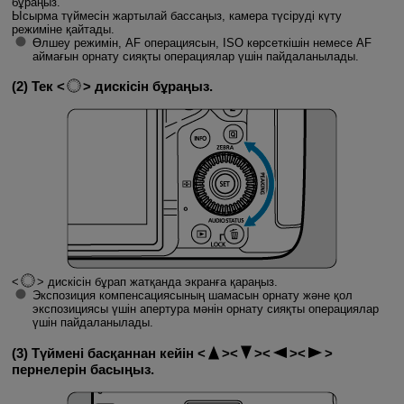
бұраңыз.
Ысырма түймесін жартылай бассаңыз, камера түсіруді күту
режиміне қайтады.
Өлшеу режимін, AF операциясын, ISO көрсеткішін немесе AF
аймағын орнату сияқты операциялар үшін пайдаланылады.
(2) Тек
дискісін бұраңыз.
дискісін бұрап жатқанда экранға қараңыз.
Экспозиция компенсациясының шамасын орнату және қол
экспозициясы үшін апертура мәнін орнату сияқты операциялар
үшін пайдаланылады.
(3) Түймені басқаннан кейін
пернелерін басыңыз.