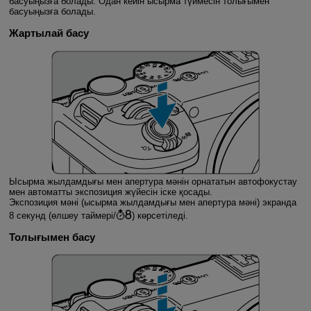
басуыңызға болады. Одан кейін ысырма түймесін толығымен
басуыңызға болады.
Жартылай басу
Ысырма жылдамдығы мен апертура мәнін орнататын автофокустау
мен автоматты экспозиция жүйесін іске қосады.
Экспозиция мәні (ысырма жылдамдығы мен апертура мәні) экранда
8 секунд (өлшеу таймері/
) көрсетіледі.
Толығымен басу