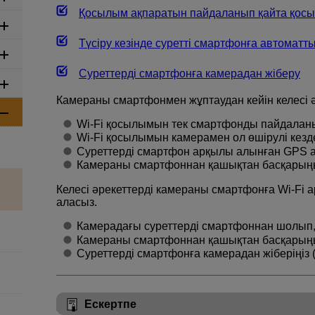
Қосылым ақпаратын пайдаланып қайта қосы
Түсіру кезінде суретті смартфонға автоматт
Суреттерді смартфонға камерадан жіберу
Камераны смартфонмен жұптаудан кейін келесі 
Wi-Fi
қосылымын тек смартфонды пайдаланы
Wi-Fi
қосылымын камерамен ол өшірулі кезде
Суреттерді смартфон арқылы алынған GPS ақ
Камераны смартфоннан қашықтан басқарыңы
Келесі әрекеттерді камераны смартфонға
Wi-Fi
а
аласыз.
Камерадағы суреттерді смартфоннан шолып, 
Камераны смартфоннан қашықтан басқарыңы
Суреттерді смартфонға камерадан жіберіңіз 
Ескертпе