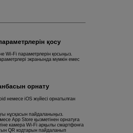
параметрлерін қосу
әне
Wi-Fi
параметрлерін қосыңыз.
араметрлері экранында мүмкін емес
анбасын орнату
oid немесе iOS жүйесі орнатылған
ңғы нұсқасын пайдаланыңыз.
месе App Store қызметінен орнатуға
тіне камера
Wi-Fi
арқылы смартфонға
атын QR кодтарын пайдаланып