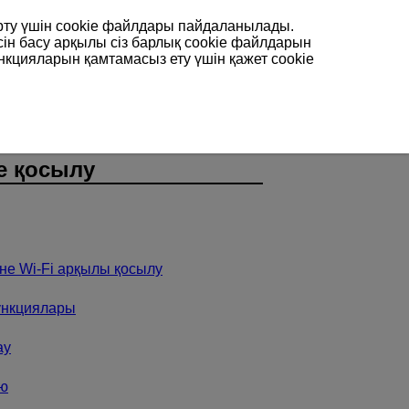
арту үшін сookie файлдары пайдаланылады.
сін басу арқылы сіз барлық cookie файлдарын
нкцияларын қамтамасыз ету үшін қажет cookie
е қосылу
әне
Wi-Fi
арқылы қосылу
ункциялары
ау
ою