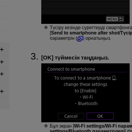
Түсіру кезінде суреттерді смартфонғ
[
Send to smartphone after shot/Түс
параметрін (
) орнатыңыз.
[
OK
] түймесін таңдаңыз.
Бұл экран [
Wi-Fi settings/Wi-Fi пара
settings/Bluetooth параметрлері
] ф