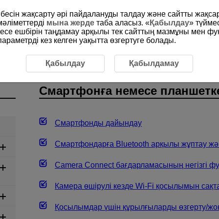
рибесін жақсарту әрі пайдалануды талдау және сайтты жақс
мәліметтерді
мына жерде
таба аласыз. «
Қабылдау
» түйме
месе ешбірін таңдамау арқылы тек сайттың мазмұны мен фу
раметрді кез келген уақытта өзгертуге болады.
ы
Смартфонға немесе планшетке қосылу
Қабылдау
Қабылдамау
Смартфонға немесе планшетк
Смартфонды дайындау
Смартфондарға Bluetooth арқылы жұптау ж
Camera Connect бағдарламасының негізгі ф
Камера өшірулі кезде
Wi-Fi
қосылымын сақт
Қосылымдар үшін құрылғыларды өзгерту/ж