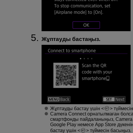
Жұптауды бастаңыз.
Жұптауды бастау үшін
түймесін
Camera Connect орнатылмаған болса
смартфонды пайдаланыңыз, Camera 
Google Play немесе App Store дүкенін
бастау үшін
түймесін басыңыз.