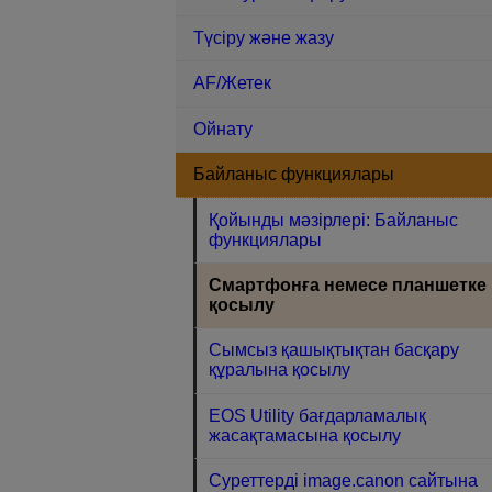
Түсіру және жазу
AF/Жетек
Ойнату
Байланыс функциялары
Қойынды мәзірлері: Байланыс
функциялары
Смартфонға немесе планшетке
қосылу
Сымсыз қашықтықтан басқару
құралына қосылу
EOS Utility бағдарламалық
жасақтамасына қосылу
Суреттерді image.canon сайтына