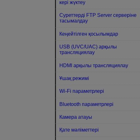
кері жүктеу
Суреттерді FTP Server серверіне
тасымалдау
Кеңейтілген қосылымдар
USB (UVC/UAC) арқылы
трансляциялау
HDMI арқылы трансляциялау
Ұшақ режимі
Wi-Fi параметрлері
Bluetooth параметрлері
Камера атауы
Қате мәліметтері