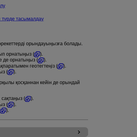
лу
ы түрде тасымалдау
әрекеттерді орындауыңызға болады.
п орнатыңыз (
).
 де орнатыңыз (
).
паратымен геотегтеңіз (
).
з (
).
рқылы қосқаннан кейін де орындай
сақтаңыз (
).
з (
).
(
).