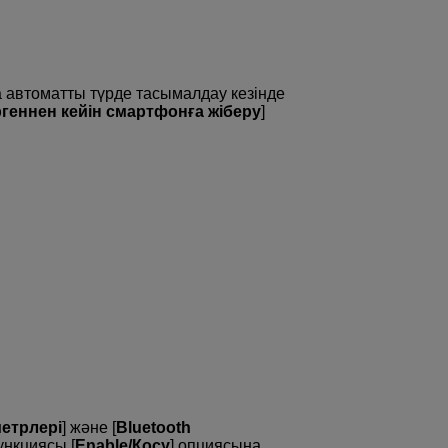
а автоматты түрде тасымалдау кезінде
іргеннен кейін смартфонға жіберу
]
метрлері
] және [
Bluetooth
ункциясы [
Enable/Қосу
] опциясына