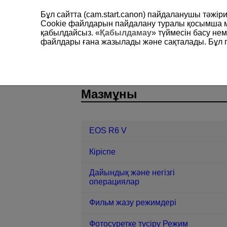
Бұл сайтта (cam.start.canon) пайдаланушы тәжі
Cookie файлдарын пайдалану туралы қосымша 
қабылдайсыз. «
Қабылдамау
» түймесін басу не
файлдары ғана жазылады және сақталады. Бұл па
EOS R6 V
Байланыс функциялар
D388-175
Мазмұны
EOS R6 V
Кіріспе
Дайындық және негізгі
операциялар
Фильм жазу режимдері
Фотосуретке түсіру Режим