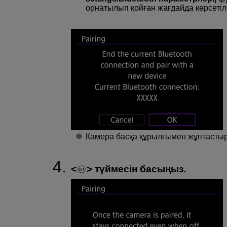
орнатылып қойған жағдайда көрсетіл
Камера басқа құрылғымен жұптастыры
түймесін басыңыз.