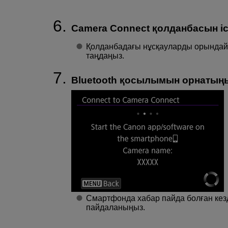
Camera Connect қолданбасын і
Қолданбадағы нұсқауларды орындай
таңдаңыз.
Bluetooth қосылымын орнатыңы
Смартфонда хабар пайда болған кез
пайдаланыңыз.