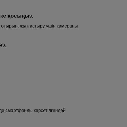
ске қосыңыз.
 отырып, жұптастыру үшін камераны
з.
де смартфонды көрсетілгендей