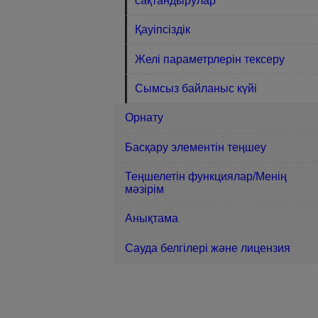
сақтандырулар
Қауіпсіздік
Желі параметрлерін тексеру
Сымсыз байланыс күйі
Орнату
Басқару элементін теңшеу
Теңшелетін функциялар/Менің
мәзірім
Анықтама
Сауда белгілері және лицензия