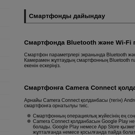
Смартфонды дайындау
Смартфонда Bluetooth және
Wi-Fi
Смартфон параметрлері экранында Bluetooth ж
Камерамен жұптаудың смартфонның Bluetooth п
екенін ескеріңіз.
Смартфонға Camera Connect қолд
Арнайы Camera Connect қолданбасы (тегін) Andr
смартфонға орнатылуы тиіс.
Смартфонның операциялық жүйесінің ең со
Camera Connect қолданбасын Google Play не
болады. Google Play немесе App Store қызме
жұпталғанда немесе қосылғанда пайда бол