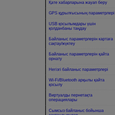
Қате хабарларына жауап беру
GPS құрылғысының параметрлері
USB қосылымдары үшін
қолданбаны таңдау
Байланыс параметрлерін картаға
сақтау/жүктеу
Байланыс параметрлерін қайта
орнату
Негізгі байланыс параметрлері
Wi-Fi/Bluetooth арқылы қайта
қосылу
Виртуалды пернетақта
операциялары
Сымсыз байланыс бойынша