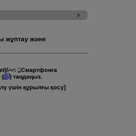
ы жұптау және
et)
/
:
Смартфонға
 (
) таңдаңыз.
ылу үшін құрылғы қосу
]