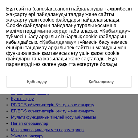
Бұл сайтта (cam.start.canon) пайдаланушы тәжірибесін
жақсарту әрі пайдалануды талдау және сайтты
жақсарту үшін сookie файлдары пайдаланылады.
Cookie файлдарын пайдалану туралы қосымша
D388-015
мәліметтерді
мына жерде
таба аласыз. «
Қабылдау
»
түймесін басу арқылы сіз барлық cookie файлдарын
Дайындық және негізгі
қабылдайсыз. «
Қабылдамау
» түймесін басу немесе
операциялар
ешбірін таңдамау арқылы тек сайттың мазмұны мен
функцияларын қамтамасыз ету үшін қажет cookie
файлдары ғана жазылады және сақталады. Бұл
Бұл тарауда түсіруді бастаудың алдындағы дайындық қадамдары
параметрді кез келген уақытта өзгертуге болады.
және камераның негізгі операциялары сипатталады.
Батареяны зарядтау
Батареяларды салу/шығарып алу
Қабылдау
Қабылдамау
Карталарды салу/шығарып алу
Экранды пайдалану
Қуатты қосу
RF/
RF-S
объективтерін бекіту және ажырату
EF/
EF-S
объективтерін бекіту және ажырату
Мульти функцияның тікелей қосу байланысы
Негізгі операциялар
Мәзір операциялары мен параметрлері
Жылдам басқару