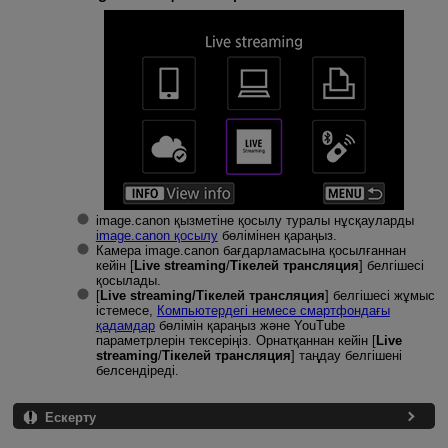
image.canon қызметіне қосылу туралы нұсқауларды
image.canon қосылу
бөлімінен қараңыз.
Камера image.canon бағдарламасына қосылғаннан
кейін [
Live streaming
/
Тікелей трансляция
] белгішесі
қосылады.
[
Live streaming/Тікелей трансляция
] белгішесі жұмыс
істемесе,
Компьютердегі немесе смартфондағы
қадамдар
бөлімін қараңыз және YouTube
параметрлерін тексеріңіз. Орнатқаннан кейін [
Live
streaming
/
Тікелей трансляция
] таңдау белгішені
белсендіреді.
Ескерту