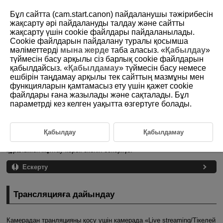
Бұл сайтта (cam.start.canon) пайдаланушы тәжірибесін
жақсарту әрі пайдалануды талдау және сайтты
жақсарту үшін сookie файлдары пайдаланылады.
Cookie файлдарын пайдалану туралы қосымша
D185-177
мәліметтерді
мына жерде
таба аласыз. «
Қабылдау
»
түймесін басу арқылы сіз барлық cookie файлдарын
Ағынды кескіндер
қабылдайсыз. «
Қабылдамау
» түймесін басу немесе
ешбірін таңдамау арқылы тек сайттың мазмұны мен
функцияларын қамтамасыз ету үшін қажет cookie
Трансляцияға дайындау
файлдары ғана жазылады және сақталады. Бұл
параметрді кез келген уақытта өзгертуге болады.
Тікелей трансляция
Сіз камерадан кескіндерді тікелей трансляциялай аласыз.
Тек ағынмен жіберу кезінде
BR-E1
сымсыз қашықтан басқару
Қабылдау
Қабылдамау
құралын (бөлек сатылады) пайдалануға болады. Трансляцияны
бастамас бұрын камераны
BR-E1
(
) сымсыз қашықтан басқару
құралымен жұптау керек екенін ескеріңіз.
Ескерту
Трансляцияға дайындау
Камерадан транляцияны қосу үшін камерада «
Live streaming/Тікелей