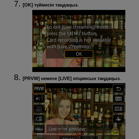
[
OK
] түймесін таңдаңыз.
[
PRVW
] немесе [
LIVE
] опциясын таңдаңыз.