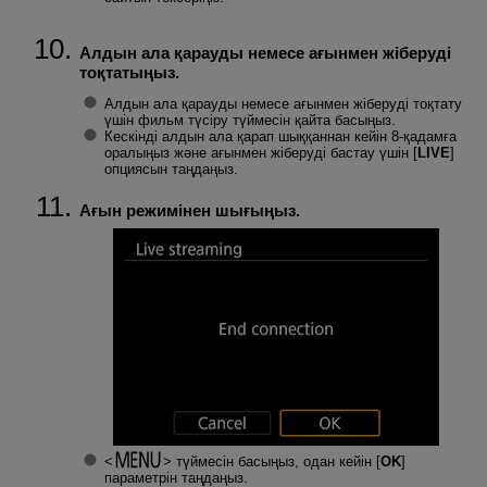
Алдын ала қарауды немесе ағынмен жіберуді
тоқтатыңыз.
Алдын ала қарауды немесе ағынмен жіберуді тоқтату
үшін фильм түсіру түймесін қайта басыңыз.
Кескінді алдын ала қарап шыққаннан кейін 8-қадамға
оралыңыз және ағынмен жіберуді бастау үшін [
LIVE
]
опциясын таңдаңыз.
Ағын режимінен шығыңыз.
түймесін басыңыз, одан кейін [
OK
]
параметрін таңдаңыз.