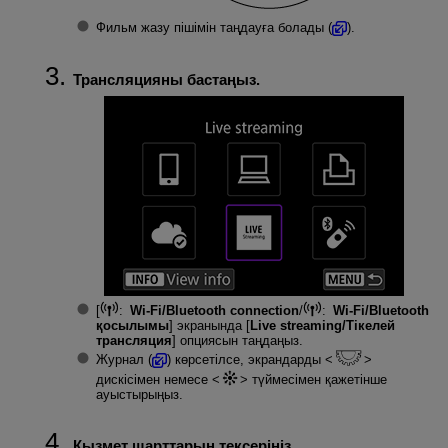
Фильм жазу пішімін таңдауға болады (
).
Трансляцияны бастаңыз.
[
:
Wi-Fi/Bluetooth connection
/
:
Wi-Fi/Bluetooth
қосылымы
] экранында [
Live streaming/Тікелей
трансляция
] опциясын таңдаңыз.
Журнал (
) көрсетілсе, экрандарды
дискісімен немесе
түймесімен қажетінше
ауыстырыңыз.
Қызмет шарттарын тексеріңіз.