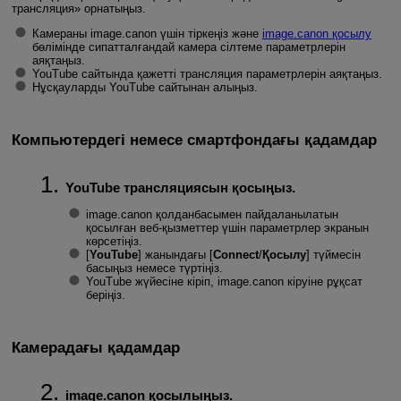
трансляция
» орнатыңыз.
Камераны image.canon үшін тіркеңіз және
image.canon қосылу
бөлімінде сипатталғандай камера сілтеме параметрлерін
аяқтаңыз.
YouTube сайтында қажетті трансляция параметрлерін аяқтаңыз.
Нұсқауларды YouTube сайтынан алыңыз.
Компьютердегі немесе смартфондағы қадамдар
YouTube трансляциясын қосыңыз.
image.canon қолданбасымен пайдаланылатын
қосылған веб-қызметтер үшін параметрлер экранын
көрсетіңіз.
[
YouTube
] жанындағы [
Connect
/
Қосылу
] түймесін
басыңыз немесе түртіңіз.
YouTube жүйесіне кіріп, image.canon кіруіне рұқсат
беріңіз.
Камерадағы қадамдар
image.canon қосылыңыз.