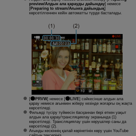
preview/Алдын ала қарауды дайындау
] немесе
[
Preparing to stream/Ағынға дайындық
]
көрсетілгеннен кейін автоматты түрде басталады.
[
PRVW
] немесе [
LIVE
] сәйкесінше алдын ала
қарау немесе ағынмен жіберу кезінде жоғарғы оң жақта
көрсетіледі.
Фильмді түсіру түймесін басқаннан бері өткен уақыт
алдын ала қарау/трансляциялау экранында (1)
көрсетіледі. Трансляциялау үшін көрушілер саны да
көрсетіледі (2).
Ағынды кескіннің қалай көрінетінін көру үшін YouTube
сайтын тексеріңіз.