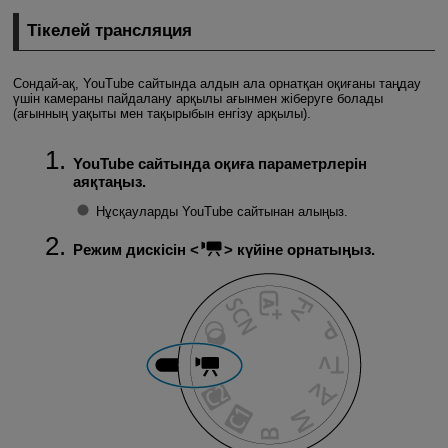
Тікелей трансляция
Сондай-ақ, YouTube сайтында алдын ала орнатқан оқиғаны таңдау
үшін камераны пайдалану арқылы ағынмен жіберуге болады
(ағынның уақыты мен тақырыбын енгізу арқылы).
YouTube сайтында оқиға параметрлерін
аяқтаңыз.
Нұсқауларды YouTube сайтынан алыңыз.
Режим дискісін
күйіне орнатыңыз.