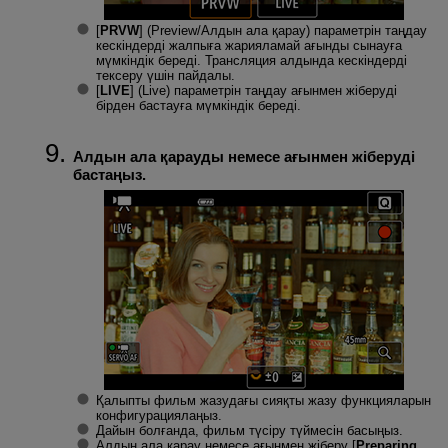
[
PRVW
] (
Preview/Алдын ала қарау
) параметрін таңдау
кескіндерді жалпыға жарияламай ағынды сынауға
мүмкіндік береді. Трансляция алдында кескіндерді
тексеру үшін пайдалы.
[
LIVE
] (
Live
) параметрін таңдау ағынмен жіберуді
бірден бастауға мүмкіндік береді.
Алдын ала қарауды немесе ағынмен жіберуді
бастаңыз.
Қалыпты фильм жазудағы сияқты жазу функцияларын
конфигурациялаңыз.
Дайын болғанда, фильм түсіру түймесін басыңыз.
Алдын ала қарау немесе ағынмен жіберу [
Preparing