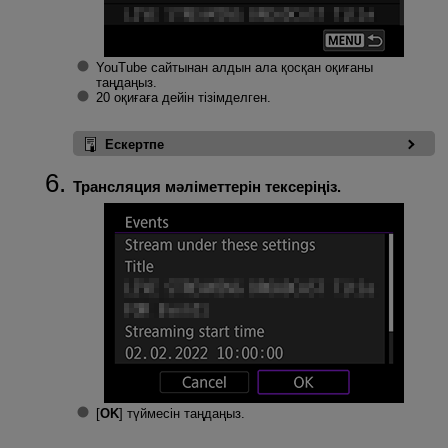
YouTube сайтынан алдын ала қосқан оқиғаны
таңдаңыз.
20 оқиғаға дейін тізімделген.
Ескертпе
Трансляция мәліметтерін тексеріңіз.
[
OK
] түймесін таңдаңыз.