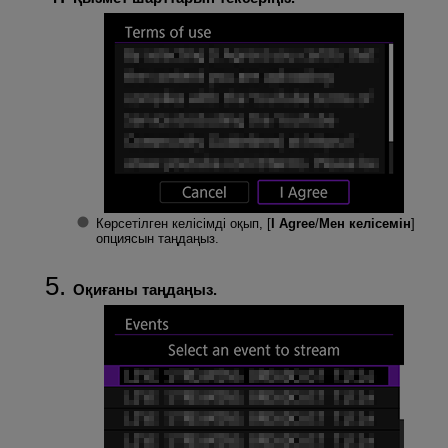
Көрсетілген келісімді оқып, [
I Agree
/
Мен келісемін
]
опциясын таңдаңыз.
Оқиғаны таңдаңыз.