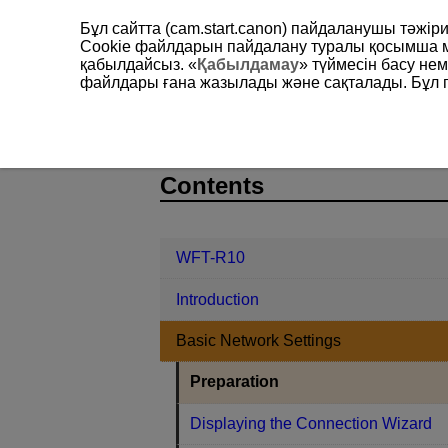
Бұл сайтта (cam.start.canon) пайдаланушы тәжі
Cookie файлдарын пайдалану туралы қосымша 
қабылдайсыз. «
Қабылдамау
» түймесін басу не
файлдары ғана жазылады және сақталады. Бұл па
WFT-R10
Basic Network Settings
D105-010
Contents
WFT-R10
Introduction
Basic Network Settings
Preparation
Displaying the Connection Wizard