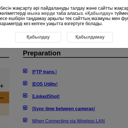
рибесін жақсарту әрі пайдалануды талдау және сайтты жақс
мәліметтерді
мына жерде
таба аласыз. «
Қабылдау
» түйме
месе ешбірін таңдамау арқылы тек сайттың мазмұны мен фу
раметрді кез келген уақытта өзгертуге болады.
Preparation
Қабылдау
Қабылдамау
Preparation
[
FTP trans.
]
[
EOS Utility
]
[
LinkedShot
]
[
Sync time between cameras
]
When Connecting via Wireless LAN