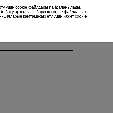
арту үшін сookie файлдары пайдаланылады.
сін басу арқылы сіз барлық cookie файлдарын
нкцияларын қамтамасыз ету үшін қажет cookie