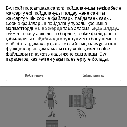
Бұл сайтта (cam.start.canon) пайдаланушы тәжірибесін
жақсарту әрі пайдалануды талдау және сайтты
жақсарту үшін сookie файлдары пайдаланылады.
Cookie файлдарын пайдалану туралы қосымша
D105-033
мәліметтерді
мына жерде
таба аласыз. «
Қабылдау
»
түймесін басу арқылы сіз барлық cookie файлдарын
Linked Shooting
қабылдайсыз. «
Қабылдамау
» түймесін басу немесе
ешбірін таңдамау арқылы тек сайттың мазмұны мен
функцияларын қамтамасыз ету үшін қажет cookie
Linked Shooting lets you link up to 10 receiver cameras to the sender
camera on which you will release the shutter via Wireless LAN.
файлдары ғана жазылады және сақталады. Бұл
As long as a camera supports linked shooting with a
WFT-R10-series
параметрді кез келген уақытта өзгертуге болады.
transmitter attached, you can use the camera as a receiver.
Note that there will be a slight delay in the shutter release timing
between the sender camera and the receiver camera. Movie shooting is
not supported.
Қабылдау
Қабылдамау