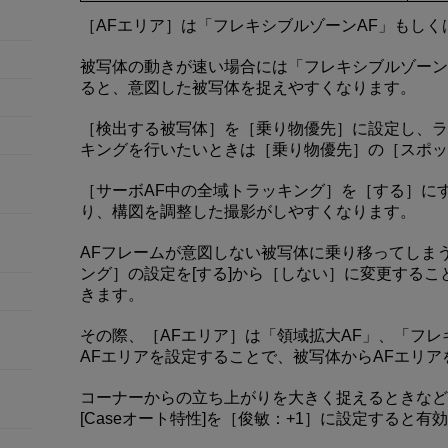
［AFエリア］は「フレキシブルゾーンAF」もしく
被写体の動きが速い場合には「フレキシブルゾーンA
ると、意図した被写体を捉えやすくなります。
［検出する被写体］を［乗り物優先］に設定し、ラ
キングを行いたいときは［乗り物優先］の［スポッ
［サーボAF中の全域トラッキング］を［する］に
り、構図を調整した撮影がしやすくなります。
AFフレームが意図しない被写体に乗り移ってしま
ング］の設定を[する]から［しない］に変更する
きます。
その際、［AFエリア］は「領域拡大AF」、「フレ
AFエリアを設定することで、被写体からAFエリ
コーナーからの立ち上がりを大きく捉えるときなど
[Caseオート特性]を［俊敏：+1］に設定すると