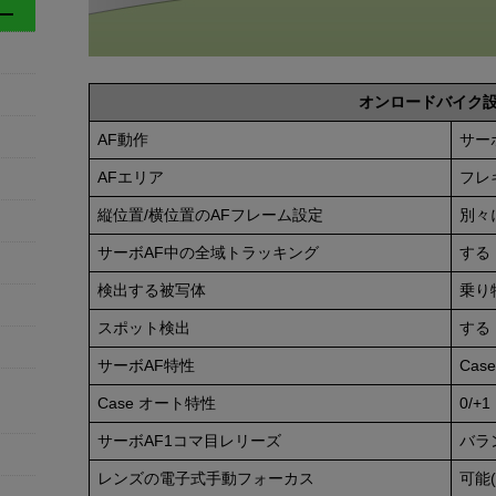
オンロードバイク
AF動作
サー
AFエリア
フレ
縦位置/横位置のAFフレーム設定
別々
サーボAF中の全域トラッキング
する
検出する被写体
乗り
スポット検出
する
サーボAF特性
Cas
Case オート特性
0/+1
サーボAF1コマ目レリーズ
バラ
レンズの電子式手動フォーカス
可能