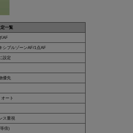
設定一覧
ボAF
キシブルゾーンAF/1点AF
に設定
物優先
e オート
ンス重視
(等倍)