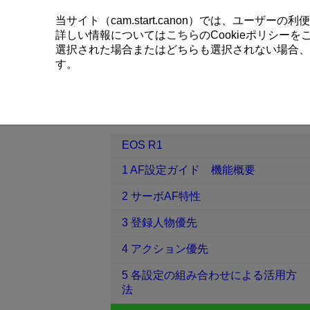
当サイト（cam.start.canon）では、ユーザ
詳しい情報については
こちら
のCookieポリシー
選択された場合またはどちらも選択されない場合、
す。
EOS R1
6 被写体・シーン別おすす
目次
EOS R1
1 AF設定ガイド 機能概要
2 サーボAF特性
3 登録人物優先
4 アクション優先
5 各設定の組み合わせによる活用方
法