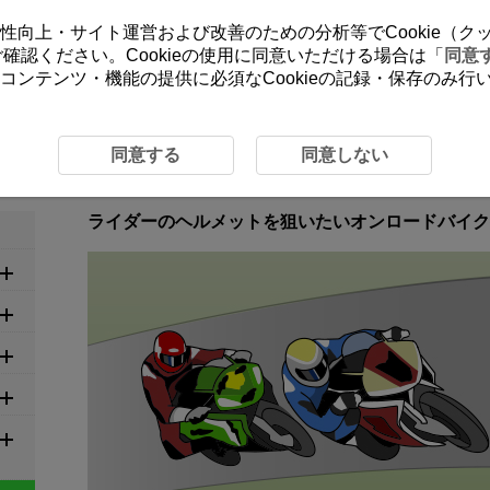
ーの利便性向上・サイト運営および改善のための分析等でCookie（
をご確認ください。Cookieの使用に同意いただける場合は「
同意
コンテンツ・機能の提供に必須なCookieの記録・保存のみ
め設定
6-21 乗り物 オンロードバイク
6-21 乗り物 オンロードバイク
同意する
同意しない
ライダーのヘルメットを狙いたいオンロードバイク