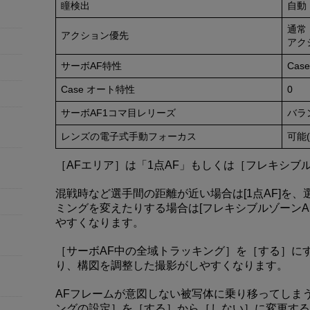
瞳検出
自動
通常
アクション優先
アク
サーボAF特性
Cas
Case オート特性
0
サーボAF1コマ目レリーズ
バラ
レンズの電子式手動フォーカス
可能
［AFエリア］は「1点AF」もしくは［フレキシブ
混戦時など選手間の距離が近い場合は[1点AF]を
ミングを変えたりする場合は[フレキシブルゾーンA
やすくなります。
［サーボAF中の全域トラッキング］を［する］に
り、構図を調整した撮影がしやすくなります。
AFフレームが意図しない被写体に乗り移ってしま
ングの設定］を［する］から［しない］に変更する