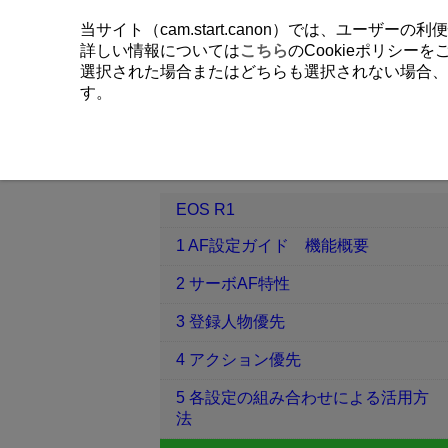
当サイト（cam.start.canon）では、ユーザ
詳しい情報については
こちら
のCookieポリシー
選択された場合またはどちらも選択されない場合、
す。
EOS R1
6 被写体・シーン別おすす
目次
EOS R1
1 AF設定ガイド 機能概要
2 サーボAF特性
3 登録人物優先
4 アクション優先
5 各設定の組み合わせによる活用方
法