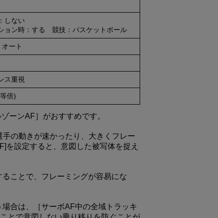
：しない
ション時：する 競技：バスケットボール
e オート
ンス重視
(等倍)
ルゾーンAF］がおすすめです。
、選手の動きが速かったり、大きくフレー
F]を設定すると、意図した被写体を捉え
することで、フレーミングが容易にな
う場合は、［サーボAF中の全域トラッキ
ことで意図しない乗り移りを防ぐことが