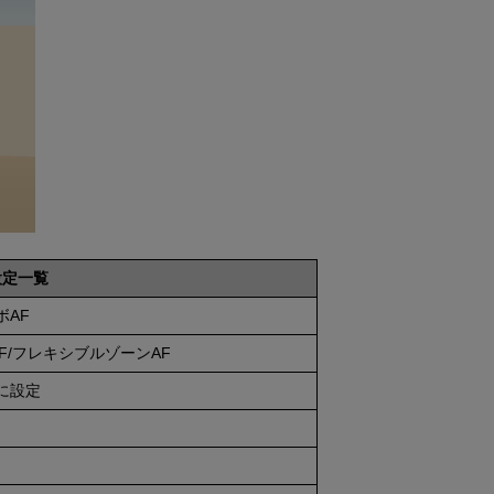
設定一覧
ボAF
AF/フレキシブルゾーンAF
に設定