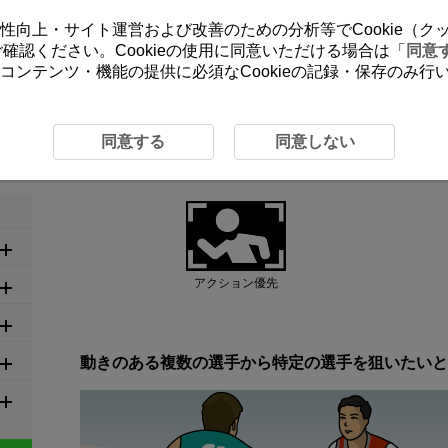
ーの利便性向上・サイト運営および改善のための分析等でCookie（
をご確認ください。Cookieの使用に同意いただける場合は「
同意
コンテンツ・機能の提供に必須なCookieの記録・保存のみ
め設定
6-2 球技 バスケットボール
6-2 球技 バスケットボール
同意する
同意しない
アクション優先
動きのある複数の選手から特定の選手を狙いたいと