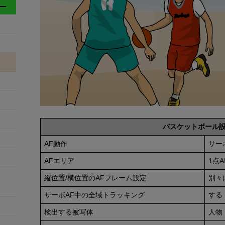
バスケットボール
AF動作
サー
AFエリア
1点
縦位置/横位置のAFフレーム設定
別々
サーボAF中の全域トラッキング
する
検出する被写体
人物