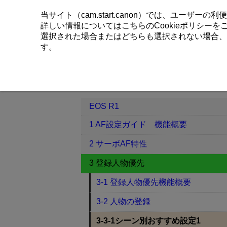
当サイト（cam.start.canon）では、ユーザ
詳しい情報については
こちら
のCookieポリシー
選択された場合またはどちらも選択されない場合、
す。
EOS R1
3 登録人物優先
3-3-
目次
EOS R1
1 AF設定ガイド 機能概要
2 サーボAF特性
3 登録人物優先
3-1 登録人物優先機能概要
3-2 人物の登録
3-3-1シーン別おすすめ設定1