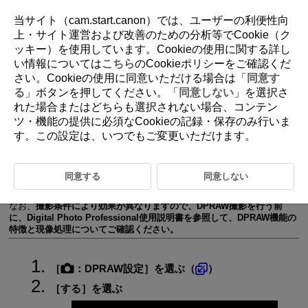
当サイト（cam.start.canon）では、ユーザーの利便性向
上・サイト運営および改善のための分析等でCookie（ク
ッキー）を使用しています。Cookieの使用に関する詳し
D305-043
い情報については
こちら
のCookieポリシーをご確認くだ
さい。Cookieの使用に同意いただける場合は「
同意す
DPRAW設定
る
」ボタンを押してください。「
同意しない
」を選択さ
れた場合またはどちらも選択されない場合、コンテン
ツ・機能の提供に必須なCookieの記録・保存のみ行いま
DPRAW機能を設定して
、
画像を撮影すると、撮像素子から
す。この設定は、いつでもご変更いただけます。
のデュアルピクセル情報が付加された「特別なRAW画像（DPRAW画
像）」として記録されます。これをDPRAW撮影といいます。
EOS用ソフトウェアのDigital Photo ProfessionalでDPRAW画像の現像処
理を行う際に、DPRAW画像に記録されたデュアルピクセル情報を活用
同意する
同意しない
して、「被写体の奥行き情報に基づく解像感の微調整」「カメラの撮影
視点の微調整」「ゴーストの低減」を行うことができます。
なお、
撮影条件により効果が異なりますので、DPRAW撮影を行う前
に、Digital Photo Professional使用説明書を参照して、DPRAW機能の
特徴と現像処理についてご確認ください。
［
：
DPRAW設定
］を選ぶ（
）
［
する
］を選ぶ