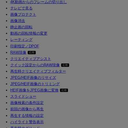
4K動画からのフレームの切り出し
テレビで見る
画像プロテクト
画像消去
静止画の回転
動画の回転情報の変更
レーティング
印刷指定／DPOF
RAW現像
クリエイティブアシスト
クイック設定からのRAW現像
再生時クリエイティブフィルター
JPEG/HEIF画像のリサイズ
JPEG/HEIF画像のトリミング
HEIF画像をJPEG画像に変換
スライドショー
画像検索の条件設定
前回の画像から再生
再生する情報の設定
ハイライト警告表示