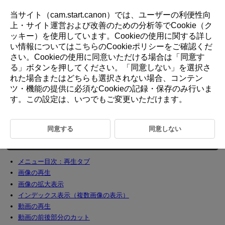
当サイト（cam.start.canon）では、ユーザーの利便性向
上・サイト運営および改善のための分析等でCookie（ク
ッキー）を使用しています。Cookieの使用に関する詳し
D292-108
い情報については
こちら
のCookieポリシーをご確認くだ
さい。Cookieの使用に同意いただける場合は「
同意す
再生
る
」ボタンを押してください。「
同意しない
」を選択さ
れた場合またはどちらも選択されない場合、コンテン
ツ・機能の提供に必須なCookieの記録・保存のみ行いま
この章では、撮影した画像（静止画／動画）を再生する方法や、メニュ
す。この設定は、いつでもご変更いただけます。
ー機能の「
：再生タブ」に含まれる項目など、再生に関連する内容
について説明しています。
タイトル右の
は、応用撮影ゾーン（
P
Tv
Av
M
モー
ド）限定の機能であることを示しています。
同意する
同意しない
注意
メニュー目次：再生タブ
画像の再生
画像の拡大表示
インデックス表示（複数画像の表示）
動画の再生
動画の前後部分のカット