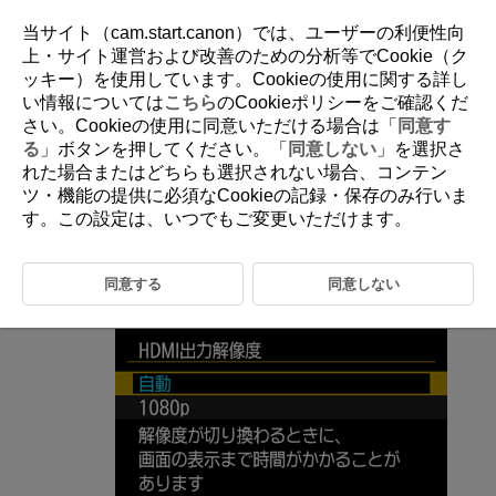
当サイト（cam.start.canon）では、ユーザーの利便性向
上・サイト運営および改善のための分析等でCookie（ク
ッキー）を使用しています。Cookieの使用に関する詳し
D090-190
い情報については
こちら
のCookieポリシーをご確認くだ
さい。Cookieの使用に同意いただける場合は「
同意す
HDMI出力解像度
る
」ボタンを押してください。「
同意しない
」を選択さ
れた場合またはどちらも選択されない場合、コンテン
ツ・機能の提供に必須なCookieの記録・保存のみ行いま
カメラとテレビや外部記録機器などを、HDMIケーブルで接続して映像
を出力するときに、解像度を設定することができます。
す。この設定は、いつでもご変更いただけます。
［
：
HDMI出力解像度
］を選ぶ（
）
同意する
同意しない
項目を選ぶ