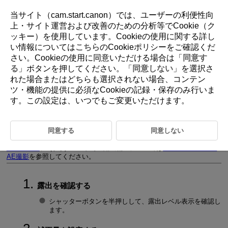
当サイト（cam.start.canon）では、ユーザーの利便性向
上・サイト運営および改善のための分析等でCookie（ク
ッキー）を使用しています。Cookieの使用に関する詳し
D090-075
い情報については
こちら
のCookieポリシーをご確認くだ
さい。Cookieの使用に同意いただける場合は「
同意す
自分の好みに露出を補正する
る
」ボタンを押してください。「
同意しない
」を選択さ
れた場合またはどちらも選択されない場合、コンテン
ツ・機能の提供に必須なCookieの記録・保存のみ行いま
カメラが決めた標準的な露出に対して、明るめ（プラス補正）にした
り、暗め（マイナス補正）にして撮影することを「露出補正」といいま
す。この設定は、いつでもご変更いただけます。
す。
［
］［
］［
］［
］［
］モードのときに露出補正を行う
ことができます。
同意する
同意しない
なお、［
］モード＋ISOオート設定時の露出補正については
M：マニ
ュアル露出
、［
］モード時の露出補正については
Fv：フレキシブル
AE撮影
を参照してください。
露出を確認する
シャッターボタンを半押しして、露出レベル表示を確認し
ます。