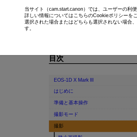
当サイト（cam.start.canon）では、ユーザ
詳しい情報については
こちら
のCookieポリシー
選択された場合またはどちらも選択されない場合、
す。
EOS-1D X Mark III
撮影
動画撮
D060-073
目次
EOS-1D X Mark III
はじめに
準備と基本操作
撮影モード
撮影