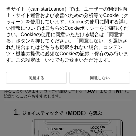
当サイト（cam.start.canon）では、ユーザーの利便性向
上・サイト運営および改善のための分析等でCookie（ク
ッキー）を使用しています。Cookieの使用に関する詳し
D393-023
い情報については
こちら
のCookieポリシーをご確認くだ
さい。Cookieの使用に同意いただける場合は「
同意す
マニュアル発光
る
」ボタンを押してください。「
同意しない
」を選択さ
れた場合またはどちらも選択されない場合、コンテン
ツ・機能の提供に必須なCookieの記録・保存のみ行いま
FEメモリー機能でマニュアル発光の発光量を設定する方法
す。この設定は、いつでもご変更いただけます。
ストロボメータードマニュアル撮影
フル発光（1/1）から1/8192発光まで、発光量を1/3段ステップで設定す
同意する
同意しない
ることができます。
市販のフラッシュメーターを使用して発光量を決めると、正確な露出を
得ることができます。カメラの撮影モードを
または
に
設定することをおすすめします。
ジョイスティックで
を選ぶ