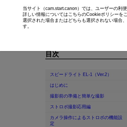
当サイト（cam.start.canon）では、ユーザ
詳しい情報については
こちら
のCookieポリシー
選択された場合またはどちらも選択されない場合、
す。
スピードライト EL-1（Ver.2）
スト
D393-055
目次
スピードライト EL-1（Ver.2）
はじめに
撮影前の準備と簡単な撮影
ストロボ撮影応用編
カメラ操作によるストロボの機能設
定