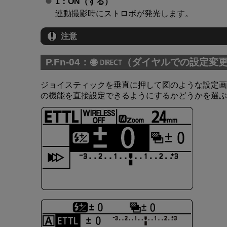
1：ON（する）
連動撮影時にストロボが発光します。
注意
P.Fn-04：
（ダイヤルでの設定変
ジョイスティックを垂直に押して図のような設定画
の機能を直接設定できるようにするかどうかを選ぶ