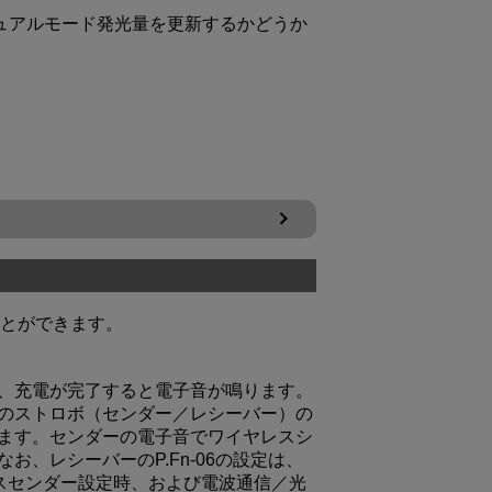
ニュアルモード発光量を更新するかどうか
とができます。
、充電が完了すると電子音が鳴ります。
のストロボ（センダー／レシーバー）の
ます。センダーの電子音でワイヤレスシ
、レシーバーのP.Fn-06の設定は、
レスセンダー設定時、および電波通信／光