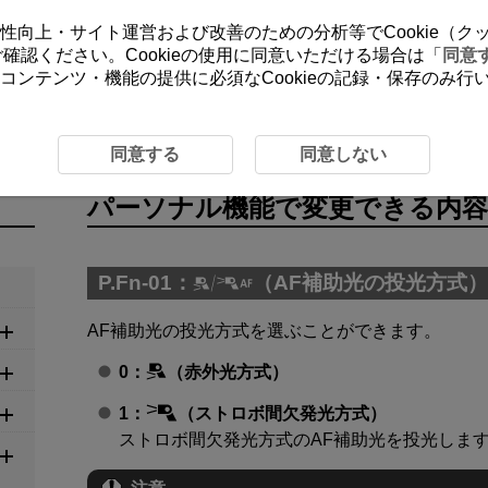
ーの利便性向上・サイト運営および改善のための分析等でCookie（
をご確認ください。Cookieの使用に同意いただける場合は「
同意
コンテンツ・機能の提供に必須なCookieの記録・保存のみ
ロボのカスタマイズ
パーソナル機能で変更できる内容
同意する
同意しない
パーソナル機能で変更できる内容
P.Fn-01：
（AF補助光の投光方式）
AF補助光の投光方式を選ぶことができます。
0：
（赤外光方式）
1：
（ストロボ間欠発光方式）
ストロボ間欠発光方式のAF補助光を投光しま