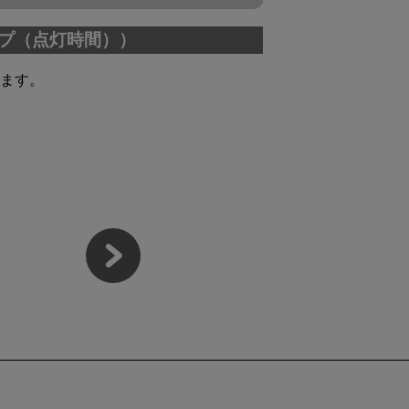
プ（点灯時間））
ます。