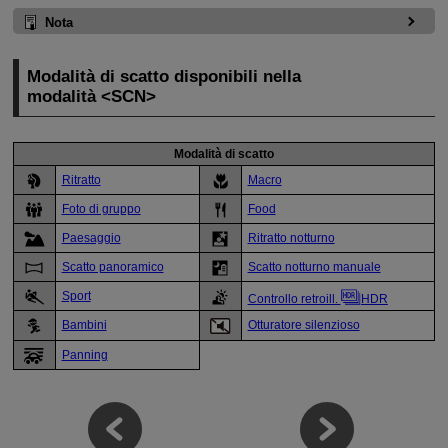
Nota
Modalità di scatto disponibili nella
modalità
SCN
Modalità di scatto
Ritratto
Macro
Foto di gruppo
Food
Paesaggio
Ritratto notturno
Scatto panoramico
Scatto notturno manuale
Sport
Controllo retroill.
HDR
Bambini
Otturatore silenzioso
Panning