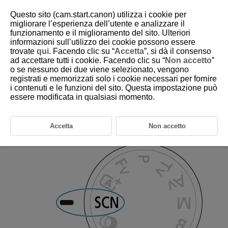
Questo sito (cam.start.canon) utilizza i cookie per
migliorare l’esperienza dell’utente e analizzare il
funzionamento e il miglioramento del sito. Ulteriori
informazioni sull’utilizzo dei cookie possono essere
D180-029
trovate
qui
. Facendo clic su “
Accetta
”, si dà il consenso
ad accettare tutti i cookie. Facendo clic su “
Non accetto
”
Modalità Scena speciale
o se nessuno dei due viene selezionato, vengono
registrati e memorizzati solo i cookie necessari per fornire
i contenuti e le funzioni del sito. Questa impostazione può
La fotocamera sceglie automaticamente le impostazioni più adatte
quando si seleziona una modalità di scatto per un soggetto o una scena.
essere modificata in qualsiasi momento.
*
è l'acronimo di Special Scene (scena speciale).
Accetta
Non accetto
Impostare la ghiera di selezione su
.