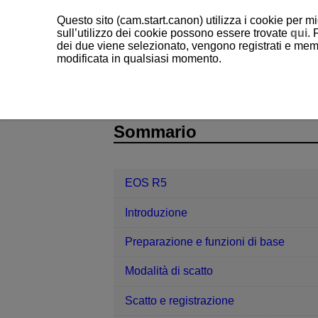
Questo sito (cam.start.canon) utilizza i cookie per mi
sull’utilizzo dei cookie possono essere trovate
qui
. 
dei due viene selezionato, vengono registrati e memo
modificata in qualsiasi momento.
EOS R5
Funzioni wireless
Conn
D090-150
Sommario
EOS R5
Introduzione
Preparazione e funzioni di base
Modalità di scatto
Scatto e registrazione