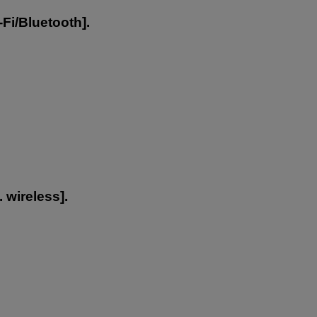
Fi/Bluetooth
].
 wireless
].