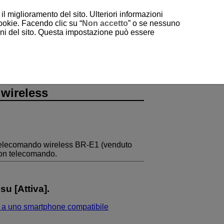
il miglioramento del sito. Ulteriori informazioni
cookie. Facendo clic su “
Non accetto
” o se nessuno
ioni del sito. Questa impostazione può essere
wireless
telecomando wireless
BR-E1
(venduto
 con telecomando.
su [
Attiva
].
a uno smartphone compatibile