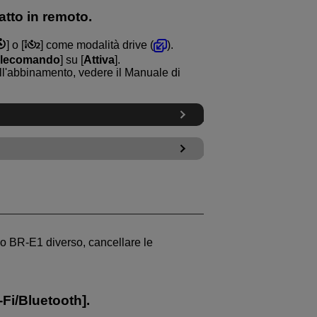
atto in remoto.
] o [
] come modalità drive (
).
elecomando
] su [
Attiva
].
all'abbinamento, vedere il Manuale di
do
BR-E1
diverso, cancellare le
Fi/Bluetooth
].