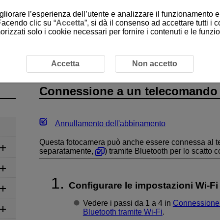
gliorare l’esperienza dell’utente e analizzare il funzionamento e 
Facendo clic su “
Accetta
”, si dà il consenso ad accettare tutti i 
rizzati solo i cookie necessari per fornire i contenuti e le funz
essione a un telecomando wireless
Accetta
Non accetto
Connessione a un telecomando 
Annullamento dell'abbinamento
Questa fotocamera può anche essere connessa al 
separatamente,
) tramite Bluetooth per lo scatto
Configurare le impostazioni
Wi-Fi
Vedere i passi da 1 a 4 in
Connessione 
Bluetooth tramite
Wi-Fi
.