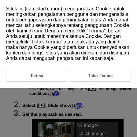
Situs ini (cam.start.canon) menggunakan Cookie untuk
meningkatkan pengalaman pengguna dan menganalisis
untuk pengoperasian dan peningkatan situs. Anda dapat
mencari tahu selengkapnya tentang penggunaan Cookie
D388-165
oleh kami
di sini
. Dengan mengeklik “
Terima
”, berarti
Anda setuju untuk menerima semua Cookie. Dengan
Slide Show
mengeklik “
Tidak Terima
” atau tidak ada yang dipilih,
maka hanya Cookie yang diperlukan untuk menyediakan
konten dan fungsi situs yang akan direkam dan disimpan.
You can play back the images on the card as an automatic slide show.
Anda dapat mengubah pengaturan ini kapan saja.
Specify the images to be played back.
Terima
Tidak Terima
To play back all the images on the card, go to step 2.
If you want to specify the images to be played back in the
slide show, filter the images with [
:
Set image search
conditions
] (
).
Select [
:
Slide show
] (
).
Set the playback as desired.