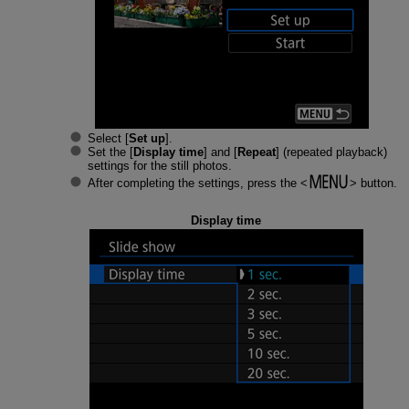
Select [
Set up
].
Set the [
Display time
] and [
Repeat
] (repeated playback)
settings for the still photos.
After completing the settings, press the
button.
Display time