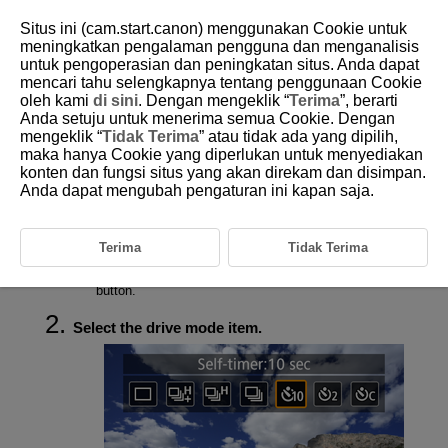
Situs ini (cam.start.canon) menggunakan Cookie untuk
meningkatkan pengalaman pengguna dan menganalisis
untuk pengoperasian dan peningkatan situs. Anda dapat
mencari tahu selengkapnya tentang penggunaan Cookie
D292-105
oleh kami
di sini
. Dengan mengeklik “
Terima
”, berarti
Anda setuju untuk menerima semua Cookie. Dengan
Using the Self-Timer
mengeklik “
Tidak Terima
” atau tidak ada yang dipilih,
maka hanya Cookie yang diperlukan untuk menyediakan
konten dan fungsi situs yang akan direkam dan disimpan.
Use the self-timer when you want to be in the picture such as a
commemorative photograph.
Anda dapat mengubah pengaturan ini kapan saja.
Press the
button (
).
Terima
Tidak Terima
With an image displayed on the screen, press the
button.
Select the drive mode item.