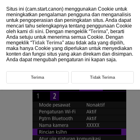
Situs ini (cam.start.canon) menggunakan Cookie untuk
meningkatkan pengalaman pengguna dan menganalisis
untuk pengoperasian dan peningkatan situs. Anda dapat
mencari tahu selengkapnya tentang penggunaan Cookie
D250-070
oleh kami
di sini
. Dengan mengeklik “
Terima
”, berarti
Anda setuju untuk menerima semua Cookie. Dengan
Rincian Kesalahan
mengeklik “
Tidak Terima
” atau tidak ada yang dipilih,
maka hanya Cookie yang diperlukan untuk menyediakan
konten dan fungsi situs yang akan direkam dan disimpan.
Anda dapat menampilkan rincian kesalahan yang memengaruhi fungsi
komunikasi nirkabel kamera.
Anda dapat mengubah pengaturan ini kapan saja.
Pilih [
:
Rincian kslhn
].
Terima
Tidak Terima